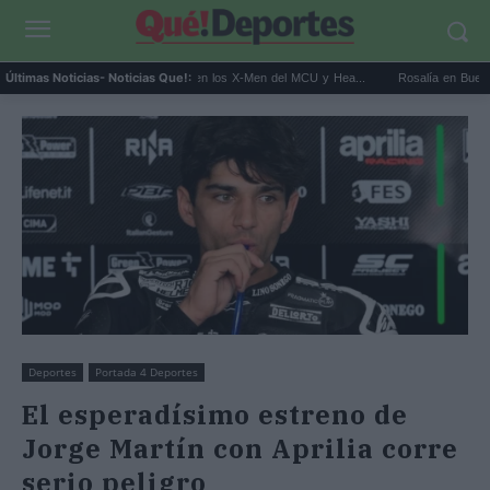
Kit Connor será Cíclope en los X-Men del MCU y Hea...
Rosalía en Buenos Aires: 
Últimas Noticias
- Noticias Que!:
Deportes
Portada 4 Deportes
El esperadísimo estreno de
Jorge Martín con Aprilia corre
serio peligro