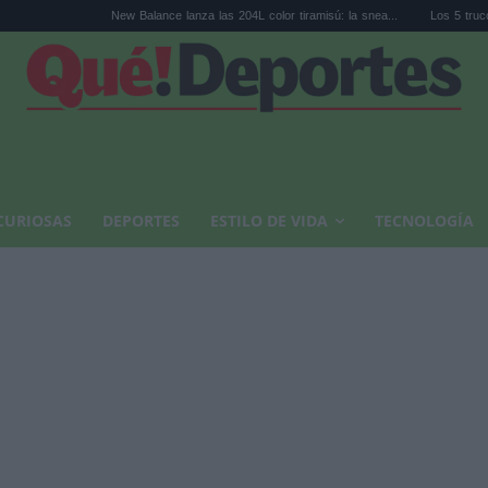
New Balance lanza las 204L color tiramisú: la snea...
Los 5 trucos para cenas 
CURIOSAS
DEPORTES
ESTILO DE VIDA
TECNOLOGÍA