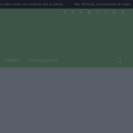
con verduras que te salvan...
Mac McClung, el tricampeón de mates de la NBA, neg.
TIEMPO
VIDEOJUEGOS