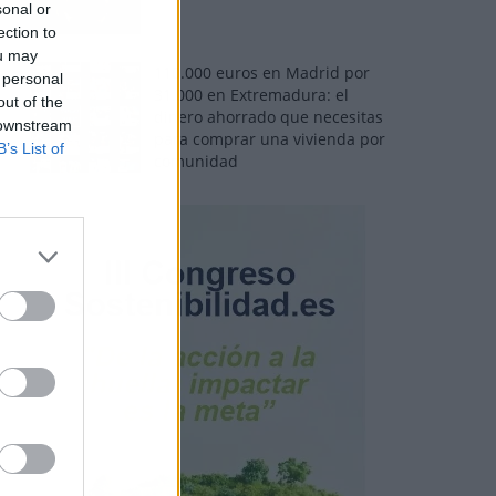
sonal or
ection to
ou may
110.000 euros en Madrid por
 personal
31.000 en Extremadura: el
out of the
dinero ahorrado que necesitas
 downstream
para comprar una vivienda por
B’s List of
comunidad