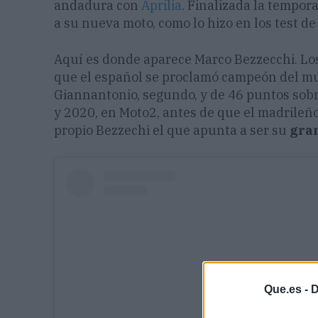
andadura con
Aprilia
. Finalizada la tempor
a su nueva moto, como lo hizo en los test de
Aquí es donde aparece
Marco Bezzecchi. Lo
que el español se proclamó campeón del m
Giannantonio
, segundo, y de 46 puntos sob
y 2020, en Moto2, antes de que el madrileño
propio Bezzechi el que apunta a ser su
gran
Que.es -
D