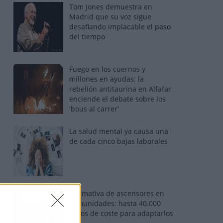
Tom Jones demuestra en
Madrid que su voz sigue
desafiando implacable el paso
del tiempo
Fuego en los cuernos y
millones en ayudas: la
rebelión antitaurina en Alfafar
enciende el debate sobre los
'bous al carrer'
La salud mental ya causa una
de cada cinco bajas laborales
Normativa de ascensores en
comunidades: hasta 40.000
euros de coste para adaptarlos