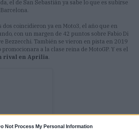
ada, el de San Sebastián ya sabe lo que es subirse
 Barcelona.
s dos coincidieron
ya en Moto3, el año que en
undo, con un margen de 42 puntos sobre
Fabio Di
re Bezzecchi. También se vieron en pista en 2019
 promocionara a la clase reina de MotoGP. Y es el
 rival en Aprilia
.
o Not Process My Personal Information