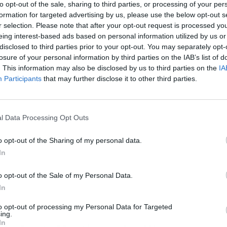
to opt-out of the sale, sharing to third parties, or processing of your per
formation for targeted advertising by us, please use the below opt-out s
r selection. Please note that after your opt-out request is processed y
eing interest-based ads based on personal information utilized by us or
disclosed to third parties prior to your opt-out. You may separately opt-
ram
losure of your personal information by third parties on the IAB’s list of
. This information may also be disclosed by us to third parties on the
IA
Participants
that may further disclose it to other third parties.
l Data Processing Opt Outs
o opt-out of the Sharing of my personal data.
In
o opt-out of the Sale of my Personal Data.
U
NA PUBLICACIÓN COMPARTIDA POR JORGE MARTIN ALMOGUERA (@89JORGEMARTIN)
In
to opt-out of processing my Personal Data for Targeted
ing.
In