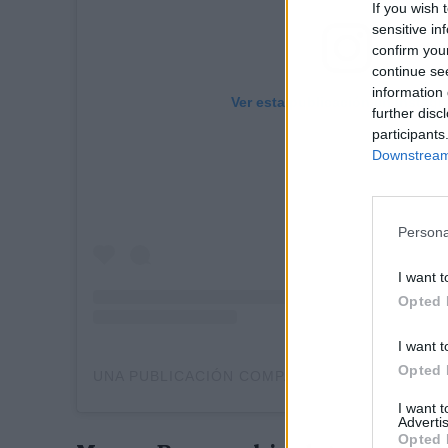
If you wish 
sensitive in
confirm you
continue se
information 
Ver esta publicación en Instag
further disc
participants
Downstream 
Persona
I want t
Opted 
I want t
Opted 
I want 
Advertis
Opted 