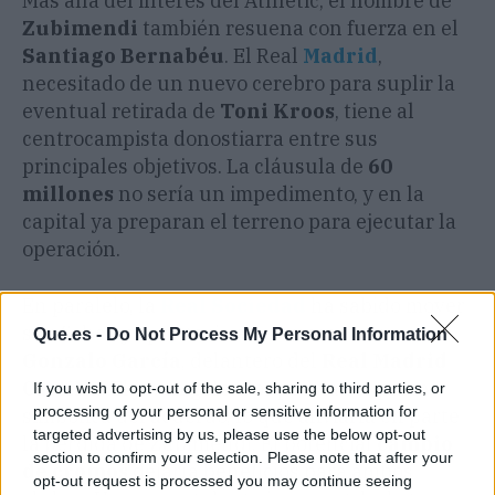
Más allá del interés del Athletic, el nombre de
Zubimendi
también resuena con fuerza en el
Santiago Bernabéu
. El Real
Madrid
,
necesitado de un nuevo cerebro para suplir la
eventual retirada de
Toni Kroos
, tiene al
centrocampista donostiarra entre sus
principales objetivos. La cláusula de
60
millones
no sería un impedimento, y en la
capital ya preparan el terreno para ejecutar la
operación.
En paralelo, la
Real Sociedad
ha sabido mover
sus fichas y apuntaría a reforzarse con
Que.es -
Do Not Process My Personal Information
Gonzalo García
, delantero del
Real Madrid
Castilla
. El joven goleador podría ser parte
If you wish to opt-out of the sale, sharing to third parties, or
processing of your personal or sensitive information for
simbólica del acuerdo, lo que aliviaría en parte
targeted advertising by us, please use the below opt-out
la pérdida de Zubimendi. El potencial
cambio
section to confirm your selection. Please note that after your
de cromos
dejaría beneficios para ambos
opt-out request is processed you may continue seeing