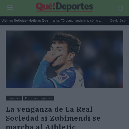
..
Las sandalias de los años 70 como tendencia: cómo ...
David Bisbal emocion
Últimas Noticias
- Noticias Que!:
Deportes
Portada 2 Deportes
La venganza de La Real
Sociedad si Zubimendi se
marcha al Athletic