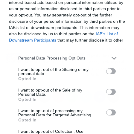
clubes. Uno suma talento joven y gol; el otro,
interest-based ads based on personal information utilized by
jerarquía y equilibrio en el centro del campo.
us or personal information disclosed to third parties prior to
your opt-out. You may separately opt-out of the further
Así las cosas, todo apunta a que se avecina un
disclosure of your personal information by third parties on the
verano con movimientos que marcarán el
IAB’s list of downstream participants. This information may
futuro inmediato de los equipos implicados.
also be disclosed by us to third parties on the
IAB’s List of
Downstream Participants
that may further disclose it to other
third parties.
Artículo anterior
Artículo siguiente
Ancelotti se moja con
El posible fichaje de
Personal Data Processing Opt Outs
los pitos a Vinicius: y de
Johnny Cardoso por el
qué manera…
Atlético abre trueque con
I want to opt-out of the Sharing of my
personal data.
el Betis
Opted In
I want to opt-out of the Sale of my
Personal Data.
Opted In
I want to opt-out of processing my
Personal Data for Targeted Advertising.
Opted In
I want to opt-out of Collection, Use,