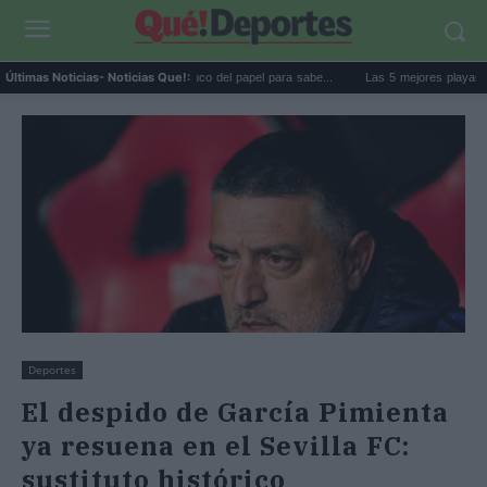
La goma de la nevera: el truco del papel para sabe...
Las 5 mejores playas de Forme
Últimas Noticias
- Noticias Que!:
Deportes
El despido de García Pimienta
ya resuena en el Sevilla FC:
sustituto histórico