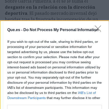
Sobre García Pimienta, a él se le suma el
desgaste en la relación con la dirección
deportiva
. El pasado mercado invernal dejó
heridas tras la frustrada incorporación de un
lateral izquierdo, provocando tensiones
Que.es -
Do Not Process My Personal Information
internas con Víctor Orta. La afición empieza a
perder la paciencia y en el club ya no se
If you wish to opt-out of the sale, sharing to third parties, or
descarta tomar decisiones drásticas.
processing of your personal or sensitive information for
targeted advertising by us, please use the below opt-out
section to confirm your selection. Please note that after your
Artículo anterior
Artículo siguiente
opt-out request is processed you may continue seeing
La rajada de Fernando
La impecable reacción de
interest-based ads based on personal information utilized by
Alonso sobre el trabajo
Clara Chía al último
us or personal information disclosed to third parties prior to
de Newey en Aston
ataque de Shakira
your opt-out. You may separately opt-out of the further
Martin
disclosure of your personal information by third parties on the
IAB’s list of downstream participants. This information may
also be disclosed by us to third parties on the
IAB’s List of
Downstream Participants
that may further disclose it to other
third parties.