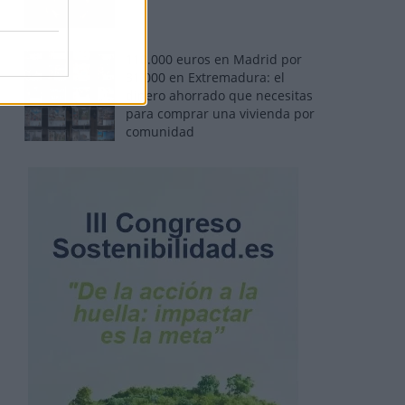
110.000 euros en Madrid por
31.000 en Extremadura: el
dinero ahorrado que necesitas
para comprar una vivienda por
comunidad