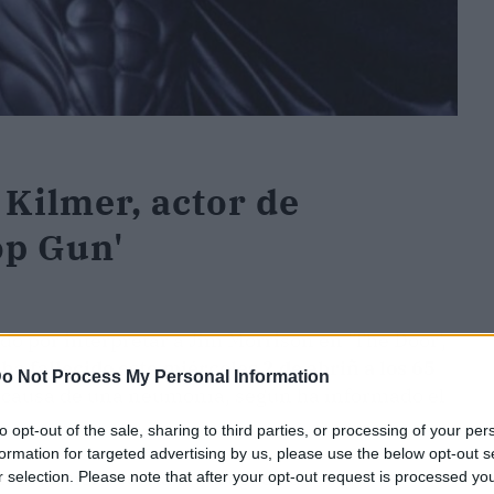
 Kilmer, actor de
op Gun'
ido por interpretar a Jim Morrison en 'The Door',
,
ha fallecido este miércoles 2 de abriñ a los 65
o Not Process My Personal Information
 causa de una neumonía, según ha informado el
to opt-out of the sale, sharing to third parties, or processing of your per
formation for targeted advertising by us, please use the below opt-out s
 fallecimiento en la madrugada de este
r selection. Please note that after your opt-out request is processed y