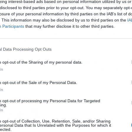
eing interest-based ads based on personal information utilized by us or
áncer de garganta en 2014 y posteriormente se
disclosed to third parties prior to your opt-out. You may separately opt-
losure of your personal information by third parties on the IAB’s list of
. This information may also be disclosed by us to third parties on the
IA
Iceman' Kazansky, rival de Tom Cruise en la
Participants
that may further disclose it to other third parties.
ecuela 'Top Gun: Maverick' (2022). Eso sí, el filme
nación de Jim Morrison en 'The Doors', de Oliver
l Data Processing Opt Outs
a alguno de sus personajes más reconocidos, como
o opt-out of the Sharing of my personal data.
 'Batman Forever' (1995); o a Simon Templar en
In
o opt-out of the Sale of my Personal Data.
In
Artículo siguiente
to opt-out of processing my Personal Data for Targeted
Historias de éxito: project managers que
ing.
revolucionaron sus industrias
In
o opt-out of Collection, Use, Retention, Sale, and/or Sharing
ersonal Data that Is Unrelated with the Purposes for which it
lected.