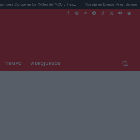
clope en los X-Men del MCU y Hea...
Rosalía en Buenos Aires: detiene el tráfico y se 
TIEMPO
VIDEOJUEGOS