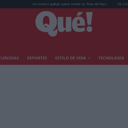
Un exnarco gallego quiere montar su 'Ruta del Narc...
Kit Connor será Cí
CURIOSAS
DEPORTES
ESTILO DE VIDA
TECNOLOGÍA