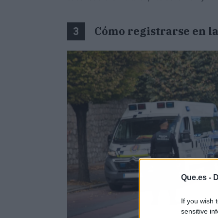
Cómo registrarse en la
3
Que.es -
D
If you wish 
sensitive in