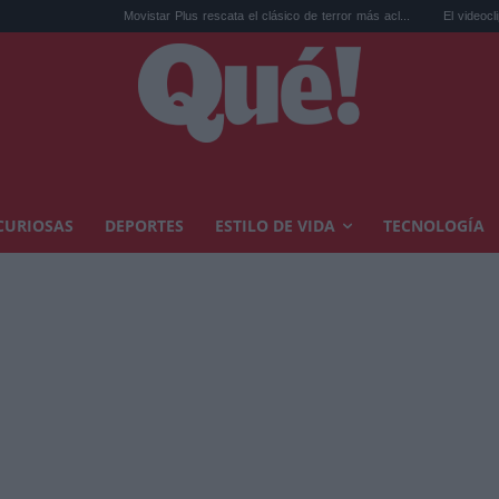
Movistar Plus rescata el clásico de terror más acl...
El videoclip de 'FANC
CURIOSAS
DEPORTES
ESTILO DE VIDA
TECNOLOGÍA