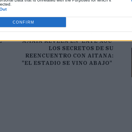
ersonal Data that Is Unrelated with the Purposes for which it
lected.
Out
CONFIRM
ARTÍCULO SIGUIENTE
L
AMAIA REVELA EN 'LATE XOU'
LOS SECRETOS DE SU
REENCUENTRO CON AITANA:
"EL ESTADIO SE VINO ABAJO"