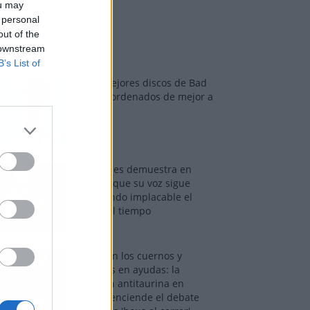
ou may
 personal
out of the
os más vistos
 downstream
B’s List of
Los 7 mejores discos de Bad
Bunny, ordenados de mejor a
peor
Tom Jones demuestra en
Madrid que su voz sigue
desafiando implacable el
paso del tiempo
Fuego en los cuernos y
millones en ayudas: la
rebelión antitaurina en
Alfafar enciende el debate