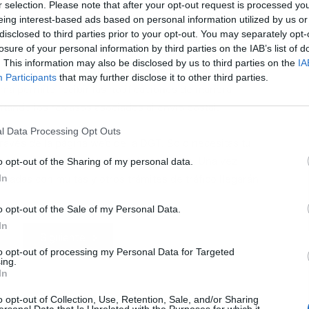
r selection. Please note that after your opt-out request is processed y
eing interest-based ads based on personal information utilized by us or
disclosed to third parties prior to your opt-out. You may separately opt-
L
losure of your personal information by third parties on the IAB’s list of
. This information may also be disclosed by us to third parties on the
IA
la multa exprés,
es fundamental estar registrado en la
Participants
that may further disclose it to other third parties.
ema permite recibir las notificaciones de manera
itando los retrasos asociados al envío postal.
l Data Processing Opt Outs
 través de la página web de la DGT. Solo necesitas tu
na dirección de correo electrónico válida. Una vez
o opt-out of the Sharing of my personal data.
In
onadas con multas y otros trámites de tráfico llegarán
o opt-out of the Sale of my Personal Data.
In
Siguiente
to opt-out of processing my Personal Data for Targeted
ing.
In
o opt-out of Collection, Use, Retention, Sale, and/or Sharing