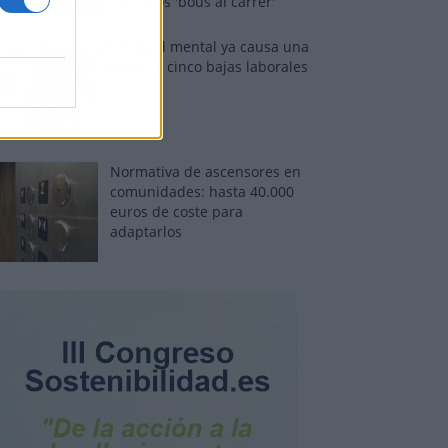
sobre los 'bous al carrer'
La salud mental ya causa una
de cada cinco bajas laborales
Normativa de ascensores en
comunidades: hasta 40.000
euros de coste para
adaptarlos