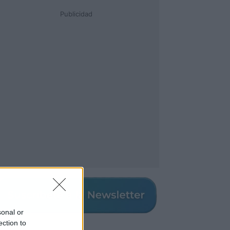
Publicidad
sonal or
ection to