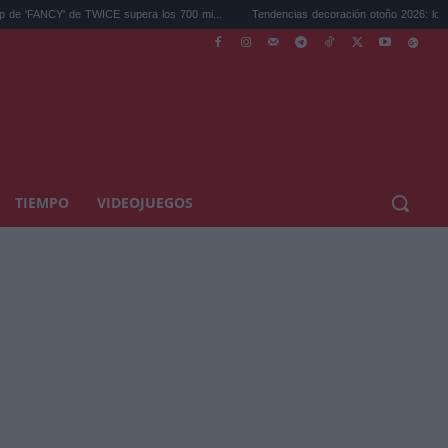
Y' de TWICE supera los 700 mi...
Tendencias decoración otoño 2026: los colores y es
TIEMPO
VIDEOJUEGOS