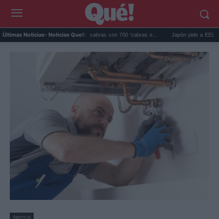
Galápagos eliminó 140.000 cabras con 700 'cabras e...
Japón pide a EEUU que dej
Últimas Noticias
- Noticias Que!:
Agencia