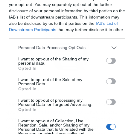
your opt-out. You may separately opt-out of the further
disclosure of your personal information by third parties on the
IAB’s list of downstream participants. This information may
also be disclosed by us to third parties on the
IAB’s List of
Downstream Participants
that may further disclose it to other
third parties.
Personal Data Processing Opt Outs
I want to opt-out of the Sharing of my
personal data.
Opted In
I want to opt-out of the Sale of my
Personal Data.
Opted In
Fuente: El Corte Inglés
I want to opt-out of processing my
Que mejor regalo para el día de los enamorados
Personal Data for Targeted Advertising.
Opted In
que un
reloj de la marca Lotus
por su diseño
exclusivo y de última generación. Pieza de
I want to opt-out of Collection, Use,
Retention, Sale, and/or Sharing of my
acero y cristal mineral, un reloj elegante y
Personal Data that Is Unrelated with the
Purposes for which it was collected.