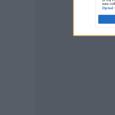
of my P
was col
Opted 