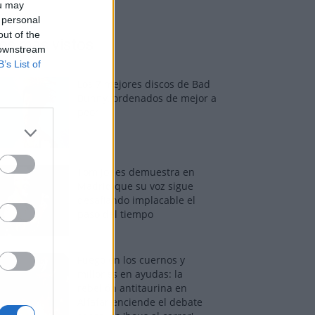
ou may
 personal
out of the
os más vistos
 downstream
B’s List of
Los 7 mejores discos de Bad
Bunny, ordenados de mejor a
peor
Tom Jones demuestra en
Madrid que su voz sigue
desafiando implacable el
paso del tiempo
Fuego en los cuernos y
millones en ayudas: la
rebelión antitaurina en
Alfafar enciende el debate