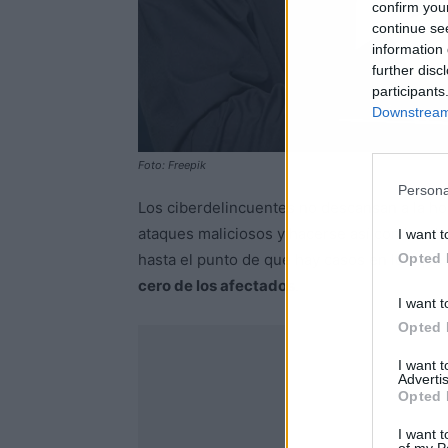
confirm you
continue se
information 
further disc
participants
Downstream 
Foto: Freepik
Persona
Los ciberdelincuentes no descansan a la ho
ataques maliciosos y hacerse así con los da
I want t
Opted 
hasta el punto de que hay casos en los que
cero de los afectados
.
I want t
Opted 
I want 
Advertis
Opted 
I want t