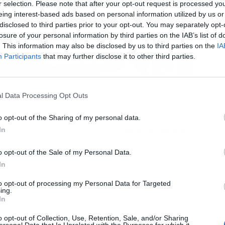
r selection. Please note that after your opt-out request is processed y
eing interest-based ads based on personal information utilized by us or
disclosed to third parties prior to your opt-out. You may separately opt-
L
losure of your personal information by third parties on the IAB’s list of
. This information may also be disclosed by us to third parties on the
IA
Participants
that may further disclose it to other third parties.
l Data Processing Opt Outs
ra de buscar nuevas formas de poder llevar a cabo sus
tos personales de las víctimas e incluso con su dinero,
o opt-out of the Sharing of my personal data.
In
 los criminales han sido capaces de
dejar la cuenta a
o opt-out of the Sale of my Personal Data.
In
to opt-out of processing my Personal Data for Targeted
ing.
In
o opt-out of Collection, Use, Retention, Sale, and/or Sharing