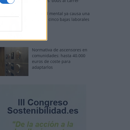
sobre los 'bous al carrer'
La salud mental ya causa una
de cada cinco bajas laborales
Normativa de ascensores en
comunidades: hasta 40.000
euros de coste para
adaptarlos