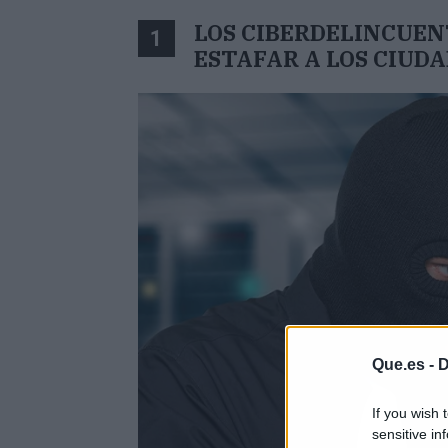
LOS CIBERDELINCUEN
1
ESTAFAR A LOS CIUD
Que.es -
D
If you wish 
sensitive in