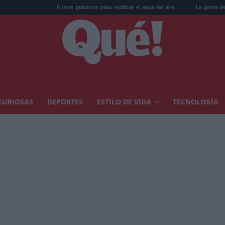
6 usos prácticos para reutilizar el agua del aire ...
La goma de la nevera: 
CURIOSAS
DEPORTES
ESTILO DE VIDA
TECNOLOGÍA