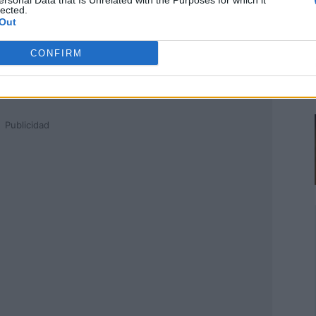
ersonal Data that Is Unrelated with the Purposes for which it
lected.
Out
CONFIRM
Publicidad