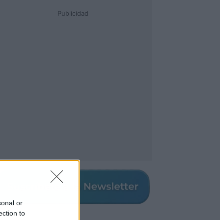
Publicidad
sonal or
ection to