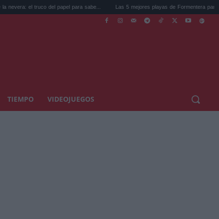
el truco del papel para sabe...
Las 5 mejores playas de Formentera para ir este ve..
TIEMPO
VIDEOJUEGOS