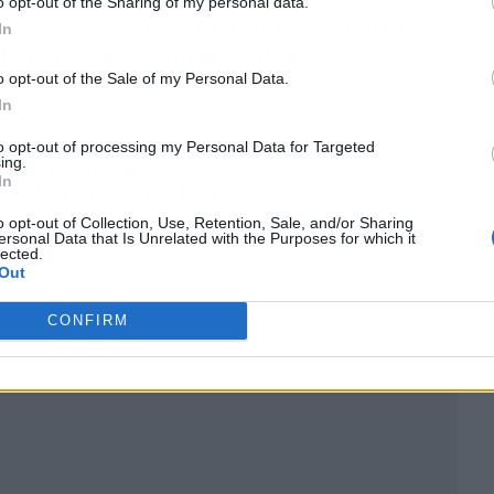
o opt-out of the Sharing of my personal data.
tunidad de
experimentar Apple Vision Pro en
In
rk, Barcelona, Madrid y Milán
, accediendo a
o opt-out of the Sale of my Personal Data.
ión del Spatial Computing en el entorno
In
to opt-out of processing my Personal Data for Targeted
ing.
la innovación
In
los
Pioneer Demo Days
, eventos exclusivos
n grupo selecto de ejecutivos y responsables de
o opt-out of Collection, Use, Retention, Sale, and/or Sharing
ersonal Data that Is Unrelated with the Purposes for which it
ision Pro y conocer casos de uso específicos
lected.
Out
CONFIRM