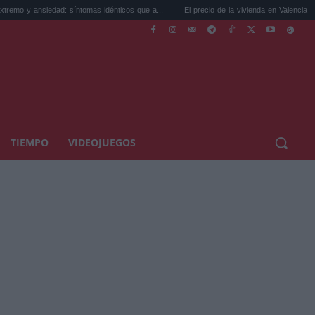
dad: síntomas idénticos que a...
El precio de la vivienda en Valencia sube a 3.485 ...
TIEMPO
VIDEOJUEGOS