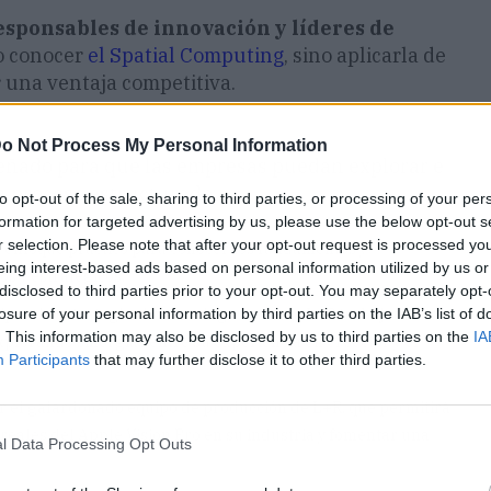
responsables de innovación y líderes de
o conocer
el Spatial Computing
, sino aplicarla de
 una ventaja competitiva.
o Not Process My Personal Information
señado para que las empresas puedan explorar e
n proceso estructurado:
to opt-out of the sale, sharing to third parties, or processing of your per
formation for targeted advertising by us, please use the below opt-out s
r selection. Please note that after your opt-out request is processed y
n enfoque práctico para conocer los fundamentos y
eing interest-based ads based on personal information utilized by us or
os y estratégicos.
disclosed to third parties prior to your opt-out. You may separately opt-
losure of your personal information by third parties on the IAB’s list of
quipos de estrategia, diseño e ingeniería de L+R trabajarán con
. This information may also be disclosed by us to third parties on the
IA
plorando sinergias entre su experiencia en el sector y el
Participants
that may further disclose it to other third parties.
or el galardonado equipo de producción de L+R, que permitirá
 reales del Apple Vision Pro en su industria y fomentar una
l Data Processing Opt Outs