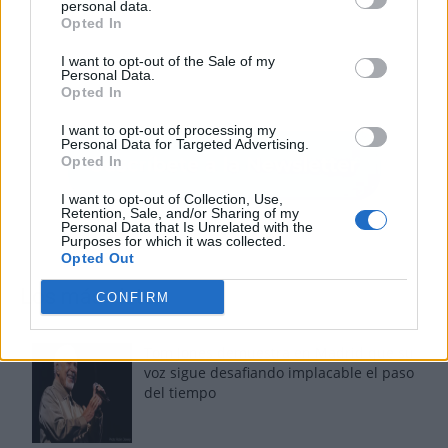
personal data.
Opted In
I want to opt-out of the Sale of my
Personal Data.
Opted In
I want to opt-out of processing my
Personal Data for Targeted Advertising.
Opted In
I want to opt-out of Collection, Use,
Retention, Sale, and/or Sharing of my
Personal Data that Is Unrelated with the
Purposes for which it was collected.
Opted Out
Los más vistos
CONFIRM
Tom Jones demuestra en Madrid que su
voz sigue desafiando implacable el paso
del tiempo