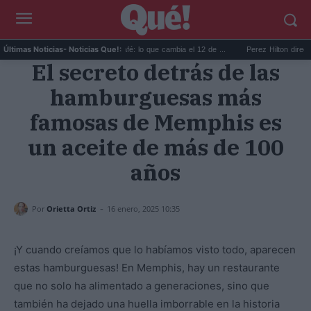
.
Reciclar cápsulas de café: lo que cambia el 12 de ...
Perez Hilton directo TikT
Últimas Noticias
- Noticias Que!:
El secreto detrás de las
hamburguesas más
famosas de Memphis es
un aceite de más de 100
años
-
Por
Orietta Ortiz
16 enero, 2025 10:35
¡Y cuando creíamos que lo habíamos visto todo, aparecen
estas hamburguesas! En Memphis, hay un restaurante
que no solo ha alimentado a generaciones, sino que
también ha dejado una huella imborrable en la historia