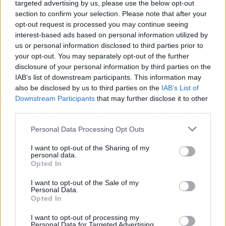
targeted advertising by us, please use the below opt-out
residentes”.
section to confirm your selection. Please note that after your
opt-out request is processed you may continue seeing
La atención integral y personalizada en centros
interest-based ads based on personal information utilized by
especializados para ancianos no solo satisface
us or personal information disclosed to third parties prior to
your opt-out. You may separately opt-out of the further
una necesidad creciente, sino que también
disclosure of your personal information by third parties on the
redefine el concepto de cuidado en la
IAB’s list of downstream participants. This information may
vejez. Es un modelo que destaca por su compro
also be disclosed by us to third parties on the
IAB’s List of
miso con la dignidad y el respeto, demostrando
Downstream Participants
that may further disclose it to other
que cada etapa de la vida merece ser vivida con
third parties.
plenitud y felicidad.
Personal Data Processing Opt Outs
I want to opt-out of the Sharing of my
Artículo anterior
Artículo siguiente
personal data.
Opted In
Opiniones sobre Repara
La pizza, un arte
tu Deuda Abogados
reconocido por la
I want to opt-out of the Sale of my
reflejan su ayuda ante el
Unesco y saboreado por
Personal Data.
estrés financiero
todos
Opted In
I want to opt-out of processing my
Personal Data for Targeted Advertising.