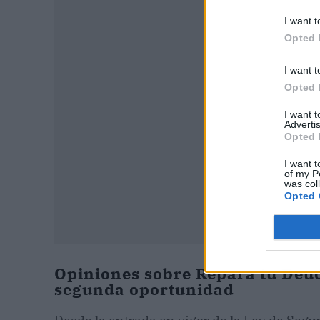
I want t
P
Opted 
I want t
Opted 
I want 
Advertis
Opted 
I want t
of my P
was col
Opted 
Opiniones sobre Repara tu Deud
segunda oportunidad