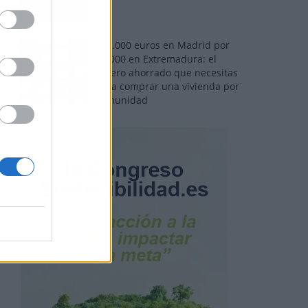
110.000 euros en Madrid por
31.000 en Extremadura: el
dinero ahorrado que necesitas
para comprar una vivienda por
comunidad