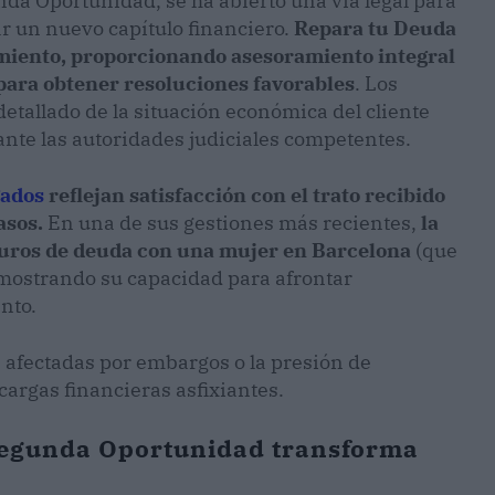
nda Oportunidad, se ha abierto una vía legal para
r un nuevo capítulo financiero.
Repara tu Deuda
imiento, proporcionando asesoramiento integral
 para obtener resoluciones favorables
. Los
detallado de la situación económica del cliente
nte las autoridades judiciales competentes.
gados
reflejan satisfacción con el trato recibido
asos.
En una de sus gestiones más recientes,
la
euros de deuda con una mujer en Barcelona
(que
mostrando su capacidad para afrontar
nto.
s afectadas por embargos o la presión de
argas financieras asfixiantes.
Segunda Oportunidad transforma