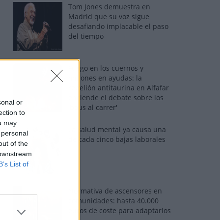
Tom Jones demuestra en
Madrid que su voz sigue
desafiando implacable el paso
del tiempo
Fuego en los cuernos y
millones en ayudas: la
rebelión antitaurina en Alfafar
enciende el debate sobre los
sonal or
'bous al carrer'
ection to
ou may
La salud mental ya causa una
 personal
de cada cinco bajas laborales
out of the
 downstream
B’s List of
Normativa de ascensores en
comunidades: hasta 40.000
euros de coste para adaptarlos