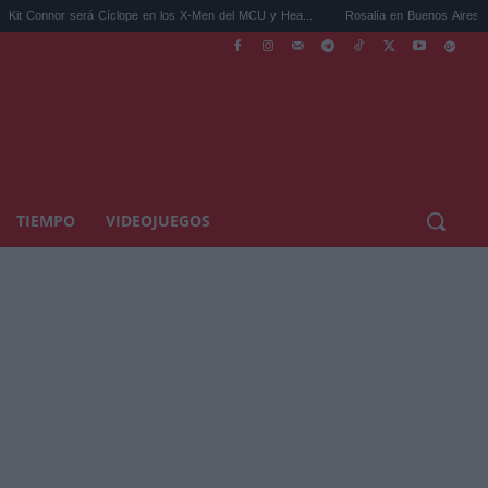
será Cíclope en los X-Men del MCU y Hea...
Rosalía en Buenos Aires: detiene el tráfi
TIEMPO
VIDEOJUEGOS