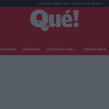
Un exnarco gallego quiere montar su 'Ruta del Narc...
Kit Connor 
CURIOSAS
DEPORTES
ESTILO DE VIDA
TECNOLOGÍA