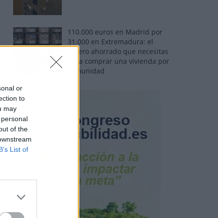
110.000 euros en Madrid por
31.000 en Extremadura: el
dinero ahorrado que necesitas
para comprar una vivienda por
comunidad
sonal or
ection to
ou may
 personal
out of the
 downstream
B’s List of