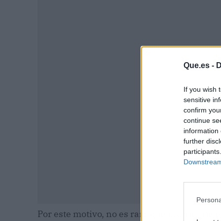
P
Que.es -
D
If you wish 
sensitive in
confirm you
continue se
information 
further disc
participants
Downstream 
Persona
Por este motivo, no es raro que muchos de e