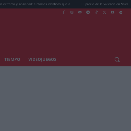
edad: síntomas idénticos que a...
El precio de la vivienda en Valencia sube a 3.485 ..
TIEMPO
VIDEOJUEGOS