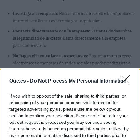
Investiga a la empresa:
Busca información sobre la empresa en
internet, verifica su existencia y su reputación.
Contacta directamente con la empresa:
Si tienes dudas sobre
la legitimidad de la oferta, llama directamente a la empresa
para confirmarla.
No hagas clic en enlaces sospechosos:
Los enlaces en correos
electrónicos o mensajes de redes sociales pueden redirigirte a
sitios web falsos diseñados para robar tu información.
Reporta las ofertas fraudulentas:
Si sospechas que has sido
Que.es -
Do Not Process My Personal Information
víctima de una estafa, repórtalo a las autoridades competentes
y al
Instituto Nacional de Ciberseguridad (Incibe)
.
If you wish to opt-out of the sale, sharing to third parties, or
processing of your personal or sensitive information for
Utiliza contraseñas seguras y diferentes para cada cuenta:
targeted advertising by us, please use the below opt-out
Esto dificultará el acceso a tus cuentas si tus datos son robados.
section to confirm your selection. Please note that after your
opt-out request is processed you may continue seeing
Mantén tu software antivirus actualizado:
Un buen antivirus
interest-based ads based on personal information utilized by
puede detectar y bloquear sitios web y correos electrónicos
us or personal information disclosed to third parties prior to
maliciosos.