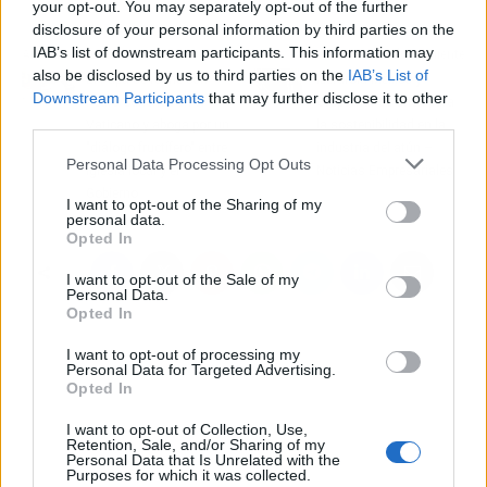
your opt-out. You may separately opt-out of the further
disclosure of your personal information by third parties on the
IAB’s list of downstream participants. This information may
Artículo anterior
Artículo siguiente
also be disclosed by us to third parties on the
IAB’s List of
El Papa se reúne con
Iberdrola México y
Downstream Participants
that may further disclose it to other
Pedro Sánchez en el
Grupomar se unen para
third parties.
Vaticano y aboga por un
la sostenibilidad en la
"diálogo fructífero" entre
industria del atún –
Personal Data Processing Opt Outs
Iglesia local y el
Noticias Empresariales
Gobierno
I want to opt-out of the Sharing of my
personal data.
Opted In
I want to opt-out of the Sale of my
Personal Data.
Opted In
I want to opt-out of processing my
Personal Data for Targeted Advertising.
Opted In
I want to opt-out of Collection, Use,
Retention, Sale, and/or Sharing of my
Personal Data that Is Unrelated with the
Purposes for which it was collected.