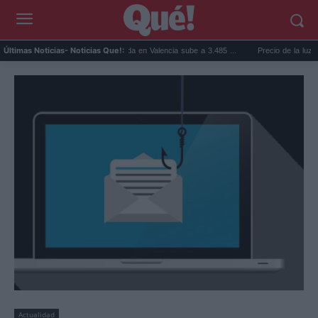
..
El precio de la vivienda en Valencia sube a 3.485 ...
Precio de la luz hoy, juev
Últimas Noticias
- Noticias Que!:
Actualidad