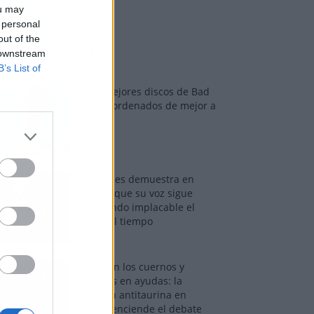
ou may
 personal
out of the
os más vistos
 downstream
B’s List of
Los 7 mejores discos de Bad
Bunny, ordenados de mejor a
peor
Tom Jones demuestra en
Madrid que su voz sigue
desafiando implacable el
paso del tiempo
Fuego en los cuernos y
millones en ayudas: la
rebelión antitaurina en
Alfafar enciende el debate