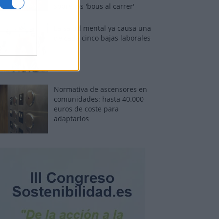
sobre los 'bous al carrer'
La salud mental ya causa una
de cada cinco bajas laborales
Normativa de ascensores en
comunidades: hasta 40.000
euros de coste para
adaptarlos