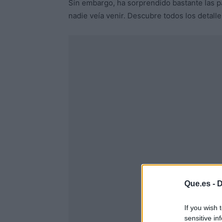
Sin embargo, ha sorprendido bastante las p
nadie veía venir. Descubre todos los detalles
Que.es -
D
If you wish 
sensitive in