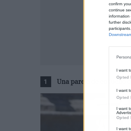
confirm you
continue se
information 
further disc
participants
Downstream 
Persona
I want t
Opted 
Una pareja de ensueño q
1
I want t
Opted 
I want 
Advertis
Opted 
I want t