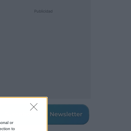
Publicidad
sonal or
ection to