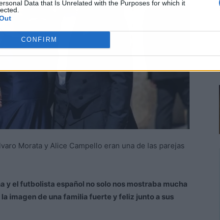
ersonal Data that Is Unrelated with the Purposes for which it
lected.
Out
CONFIRM
lvaro Morata y Alice Campello eran una de las parejas
na y el futbolista español no solo nos mostraba mucha
a imagen de una familia fuerte y feliz junto a sus