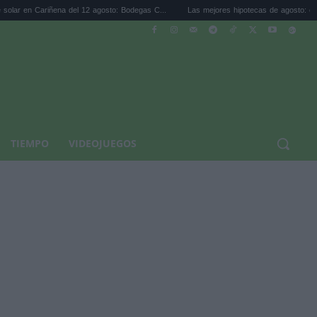
Cariñena del 12 agosto: Bodegas C...
Las mejores hipotecas de agosto: el TAE más c
TIEMPO
VIDEOJUEGOS