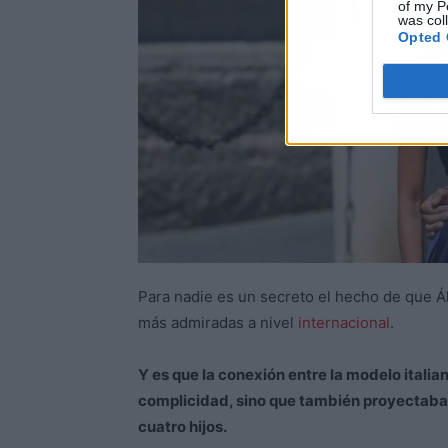
of my P
was col
Opted 
Para nadie es un secreto el hecho de que Á
más admiradas a nivel
internacional
.
Y es que la conexión entre la modelo italia
complicidad, sino que también proyectaba l
cuatro hijos.