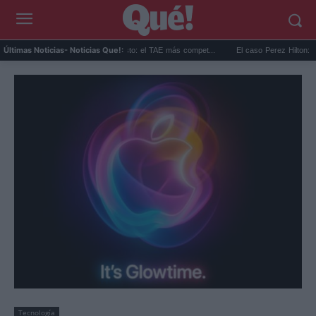
mejores hipotecas de agosto: el TAE más compet...
El caso Perez Hilton: su familia r
Últimas Noticias
- Noticias Que!:
Tecnología