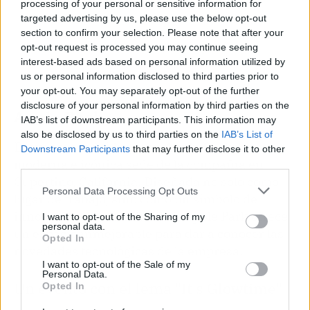
processing of your personal or sensitive information for
targeted advertising by us, please use the below opt-out
section to confirm your selection. Please note that after your
opt-out request is processed you may continue seeing
interest-based ads based on personal information utilized by
us or personal information disclosed to third parties prior to
your opt-out. You may separately opt-out of the further
disclosure of your personal information by third parties on the
Apple Park
IAB’s list of downstream participants. This information may
also be disclosed by us to third parties on the
IAB’s List of
El evento tendrá lugar en
Apple Park
, la
Downstream Participants
that may further disclose it to other
moderna e icónica sede de la compañía en
third parties.
Cupertino, California. Diseñada no solo como
Personal Data Processing Opt Outs
lugar de trabajo, sino como un símbolo de
innovación y sostenibilidad, Apple Park ofrece
I want to opt-out of the Sharing of my
personal data.
un espacio inmejorable para dar a conocer las
Opted In
novedades tecnológicas de la empresa.
I want to opt-out of the Sale of my
Personal Data.
Un evento con el lema "It's Glowtime"
Opted In