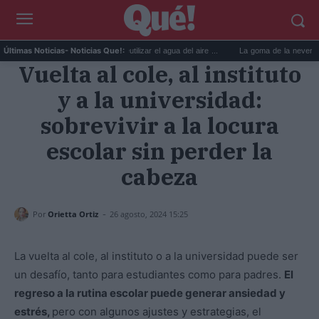
.
6 usos prácticos para reutilizar el agua del aire ...
La goma de la nevera: el tru
Últimas Noticias
- Noticias Que!:
Vuelta al cole, al instituto
y a la universidad:
sobrevivir a la locura
escolar sin perder la
cabeza
-
Por
Orietta Ortiz
26 agosto, 2024 15:25
La vuelta al cole, al instituto o a la universidad puede ser
un desafío, tanto para estudiantes como para padres.
El
regreso a la rutina escolar puede generar ansiedad y
estrés,
pero con algunos ajustes y estrategias, el