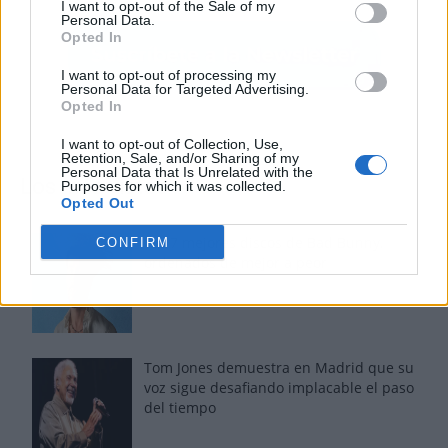
I want to opt-out of the Sale of my
Personal Data.
Opted In
I want to opt-out of processing my
Personal Data for Targeted Advertising.
Opted In
I want to opt-out of Collection, Use,
Retention, Sale, and/or Sharing of my
Personal Data that Is Unrelated with the
Los más vistos
Purposes for which it was collected.
Opted Out
Los 7 mejores discos de Bad Bunny,
CONFIRM
ordenados de mejor a peor
Tom Jones demuestra en Madrid que su
voz sigue desafiando implacable el paso
del tiempo