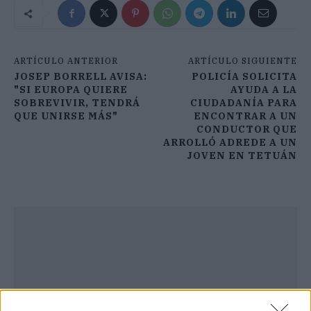
ARTÍCULO ANTERIOR
ARTÍCULO SIGUIENTE
JOSEP BORRELL AVISA:
POLICÍA SOLICITA
"SI EUROPA QUIERE
AYUDA A LA
SOBREVIVIR, TENDRÁ
CIUDADANÍA PARA
QUE UNIRSE MÁS"
ENCONTRAR A UN
CONDUCTOR QUE
ARROLLÓ ADREDE A UN
JOVEN EN TETUÁN