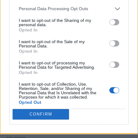
El verano es una de las
mejores épocas del
Personal Data Processing Opt Outs
año
para que los jóvenes visiten un país con el
I want to opt-out of the Sharing of my
objetivo de aprender el idioma. Ya acabó el
personal data.
curso académico, las obligaciones propias de
Opted In
este y, por tanto
, se encuentran más
I want to opt-out of the Sale of my
relajados
para sacarle el máximo provecho a la
Personal Data.
Opted In
experiencia.
I want to opt-out of processing my
Personal Data for Targeted Advertising.
Una escuela conocida y reconocida
Opted In
Lo primero que debes es hacer en contactar con
I want to opt-out of Collection, Use,
Retention, Sale, and/or Sharing of my
una
escuela conocida y reconocida
en el
Personal Data that Is Unrelated with the
Purposes for which it was collected.
ámbito de los idiomas que te ofrezca cursos de
Opted Out
calidad. Además, debes informarte de que esta
cuenta con
monitores cualificados
que no solo
CONFIRM
dominan a la perfección el idioma, sino que
tienen aptitudes para que tu hijo se sienta como
en casa.