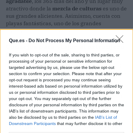
agradable
, los 365 días del año y un lugar muy
atractivo donde la
mezcla de culturas
es uno de
sus grandes alicientes. Asimismo, cuenta con
playas fantásticas, uno de los grandes
atractivos para jóvenes de todas las edades.
Que.es -
Do Not Process My Personal Information
Consejos para viajar al extranjero
para aprender un idioma
If you wish to opt-out of the sale, sharing to third parties, or
processing of your personal or sensitive information for
Es posible que si eres padre, quieres que tu hijo
targeted advertising by us, please use the below opt-out
tenga una experiencia con el idioma y la cultura
section to confirm your selection. Please note that after your
opt-out request is processed you may continue seeing
de otro país y estés leyendo este artículo, se te
interest-based ads based on personal information utilized by
vengan a la mente muchas dudas que te
us or personal information disclosed to third parties prior to
inquietan. ¿Qué debes tener en cuenta a la hora
your opt-out. You may separately opt-out of the further
de preparar un viaje para tu hijo con la
disclosure of your personal information by third parties on the
intención de que mejore su nivel de inglés?
IAB’s list of downstream participants. This information may
also be disclosed by us to third parties on the
IAB’s List of
Downstream Participants
that may further disclose it to other
El verano, una de las mejores épocas
third parties.