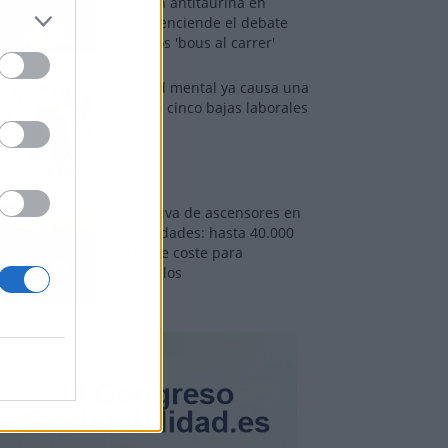
rebelión antitaurina en
Alfafar enciende el debate
sobre los 'bous al carrer'
La salud mental ya causa una
de cada cinco bajas laborales
Normativa de ascensores en
comunidades: hasta 40.000
euros de coste para
adaptarlos