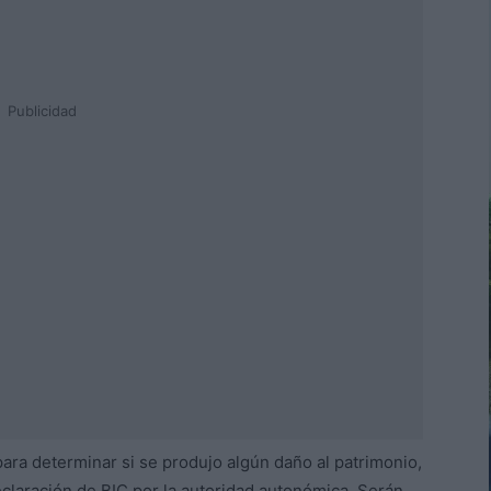
Publicidad
ara determinar si se produjo algún daño al patrimonio,
eclaración de BIC por la autoridad autonómica. Serán