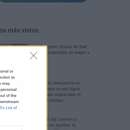
os más vistos
Los 7 mejores discos de Bad
Bunny, ordenados de mejor a
peor
sonal or
ection to
Tom Jones demuestra en
ou may
Madrid que su voz sigue
 personal
desafiando implacable el
out of the
paso del tiempo
 downstream
B’s List of
Fuego en los cuernos y
millones en ayudas: la