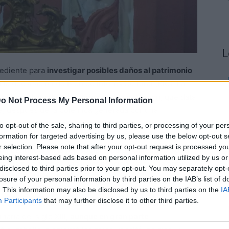
L
pediente para
investigar posibles daños al patrimonio
n la declaración de Bien de Interés Cultural (BIC). La
e inmediato de la histórica ermita del Mirón, que data
o Not Process My Personal Information
riana, después de la polémica generada por una
bines barrocos en la nave central.
to opt-out of the sale, sharing to third parties, or processing of your per
formation for targeted advertising by us, please use the below opt-out s
r selection. Please note that after your opt-out request is processed y
na denuncia en la red social X por el Colectivo Soria
eing interest-based ads based on personal information utilized by us or
Martínez a anunciar una investigación, ya que la ermita
disclosed to third parties prior to your opt-out. You may separately opt-
enación Urbana (PGOU).
losure of your personal information by third parties on the IAB’s list of
. This information may also be disclosed by us to third parties on the
IA
Participants
that may further disclose it to other third parties.
ubines barrocos alineados en la parte superior de las
naria del siglo XIII,
aunque en gran parte