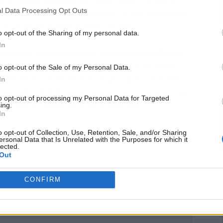
ó el cabello, pigmentó las cejas, resaltó los ojos, y
l Data Processing Opt Outs
figuras en yeso blanco. El resultado ha sido comparado
e Borja en 2012, ampliamente criticada.
o opt-out of the Sharing of my personal data.
In
ocida por su impresionante vista sobre el río Duero
,
 la decisión del alcalde de investigar el incidente,
o opt-out of the Sale of my Personal Data.
ternacional
. Carlos Martínez explicó que la Diócesis
In
as y Usos (DROU) para pintar el interior de la ermita,
to opt-out of processing my Personal Data for Targeted
es que no requieren licencia municipal.
ing.
In
o opt-out of Collection, Use, Retention, Sale, and/or Sharing
ersonal Data that Is Unrelated with the Purposes for which it
lected.
Out
CONFIRM