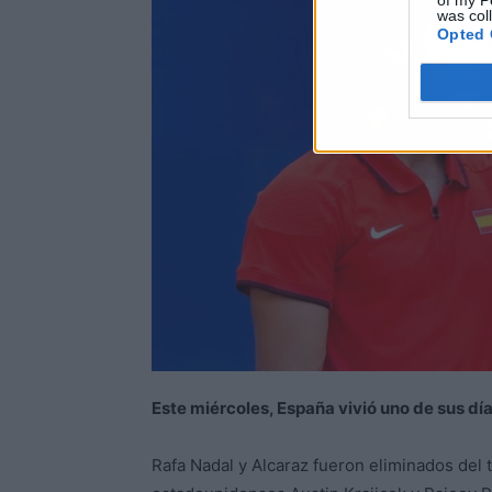
of my P
was col
Opted 
Este miércoles, España vivió uno de sus dí
Rafa Nadal y Alcaraz fueron eliminados del t