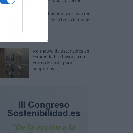
sobre los 'bous al carrer'
La salud mental ya causa una
de cada cinco bajas laborales
Normativa de ascensores en
comunidades: hasta 40.000
euros de coste para
adaptarlos