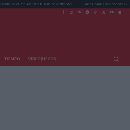
l Pan Am 103': la serie de Netflix sobr...
Blusas Zara: cinco diseños elegantes y lige
TIEMPO
VIDEOJUEGOS