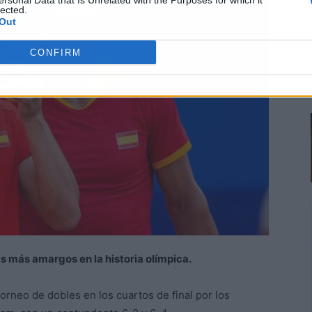
ersonal Data that Is Unrelated with the Purposes for which it
lected.
Out
CONFIRM
as más amargos en la historia olímpica.
orneo de dobles en los cuartos de final por los