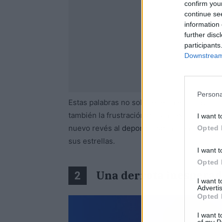
confirm you
continue se
information 
further disc
participants
Downstream 
Persona
Estas palabras no solo reflejan el compromi
también la frustración por un resultado ine
I want t
nuevo revés al
deporte
español en esta cit
Opted 
sus estrellas.
I want t
Opted 
Una derrota inespera
2
I want 
Advertis
Opted 
I want t