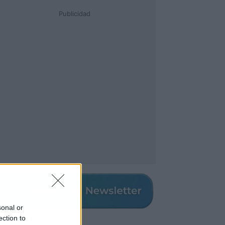
Publicidad
sonal or
ection to