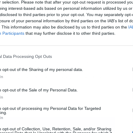
r selection. Please note that after your opt-out request is processed y
eing interest-based ads based on personal information utilized by us or
disclosed to third parties prior to your opt-out. You may separately opt-
L
losure of your personal information by third parties on the IAB’s list of
. This information may also be disclosed by us to third parties on the
IA
Participants
that may further disclose it to other third parties.
l Data Processing Opt Outs
so del tenista balear con los Juegos Olímpicos, sino
sperado. La derrota, que nadie anticipaba, añade un
o opt-out of the Sharing of my personal data.
a parisina, donde se esperaba un gran desempeño de
In
o opt-out of the Sale of my Personal Data.
In
da
to opt-out of processing my Personal Data for Targeted
ing.
In
o opt-out of Collection, Use, Retention, Sale, and/or Sharing