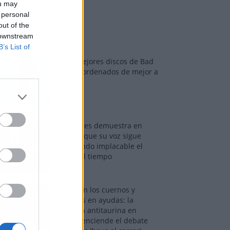
ou may
 personal
out of the
os más vistos
 downstream
B’s List of
Los 7 mejores discos de Bad
Bunny, ordenados de mejor a
peor
Tom Jones demuestra en
Madrid que su voz sigue
desafiando implacable el
paso del tiempo
Fuego en los cuernos y
millones en ayudas: la
rebelión antitaurina en
Alfafar enciende el debate