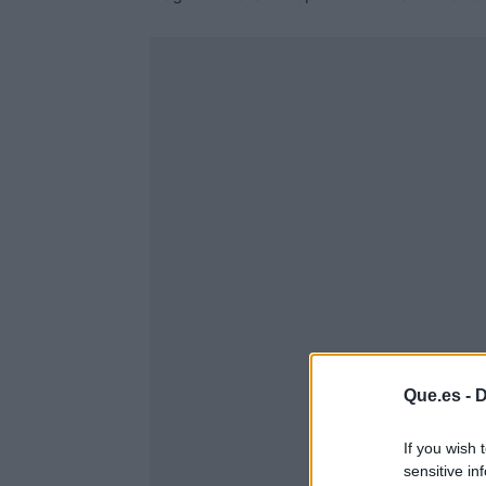
Que.es -
D
If you wish 
sensitive in