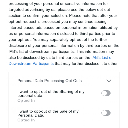
processing of your personal or sensitive information for
clientes son mucho más que simples
targeted advertising by us, please use the below opt-out
comentarios: representan un factor decisivo en
section to confirm your selection. Please note that after your
el éxito comercial. Por un lado, influyen
opt-out request is processed you may continue seeing
directamente en la reputación de una tienda;
interest-based ads based on personal information utilized by
por otro, son un factor que los consumidores
us or personal information disclosed to third parties prior to
your opt-out. You may separately opt-out of the further
analizan cuidadosamente antes de realizar una
disclosure of your personal information by third parties on the
compra. No es de sorprender que las
IAB’s list of downstream participants. This information may
plataformas de comercio en línea estén cada
also be disclosed by us to third parties on the
IAB’s List of
vez más enfocadas en fomentar activamente
Downstream Participants
that may further disclose it to other
este tipo de retroalimentación. A fin de cuentas,
third parties.
aunque los tiempos hayan cambiado,
el cliente
Personal Data Processing Opt Outs
siempre seguirá teniendo la razón.
I want to opt-out of the Sharing of my
personal data.
Opted In
Artículo anterior
Artículo siguiente
Verano 2024: tendencias
Como se prepara un
I want to opt-out of the Sale of my
para un look femenino a
coche de ocasión en
Personal Data.
Opted In
la moda
AUTOFESA para su
venta