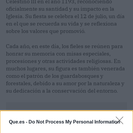
Celestino III en el año 1193, reconociendo
oficialmente su santidad y su impacto en la
Iglesia. Su fiesta se celebra el 12 de julio, un día
en el que se recuerda su vida y se reflexiona
sobre los valores que promovió.
Cada año, en este día, los fieles se reúnen para
honrar su memoria con misas especiales,
procesiones y otras actividades religiosas. En
muchos lugares, su figura es también venerada
como el patrón de los guardabosques y
forestales, debido a su amor por la naturaleza y
su dedicación a la conservación del entorno.
Que.es -
Do Not Process My Personal Information