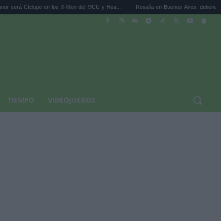
lope en los X-Men del MCU y Hea...
Rosalía en Buenos Aires: detiene el tráfico y se s
TIEMPO
VIDEOJUEGOS