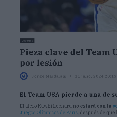
Deportes
Pieza clave del Team U
por lesión
Jorge Majdalani
11 julio, 2024 20:15
El Team USA pierde a una de s
El alero Kawhi Leonard
no estará con la
s
Juegos Olímpicos de París
, después de que