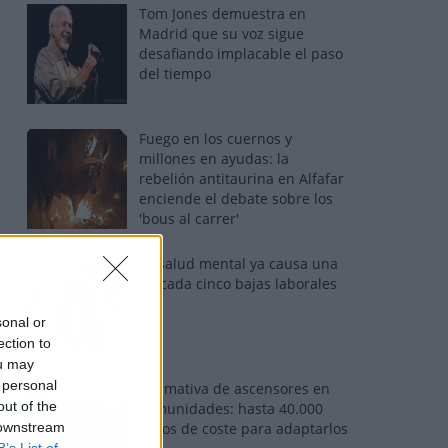
Tom Jones demuestra en
Madrid que su voz sigue
desafiando implacable el paso
del tiempo
Fuego en los cuernos y
millones en ayudas: la
rebelión antitaurina en Alfafar
enciende el debate sobre los
'bous al carrer'
La salud mental ya causa una
de cada cinco bajas laborales
sonal or
ection to
ou may
 personal
Normativa de ascensores en
out of the
comunidades: hasta 40.000
 downstream
euros de coste para adaptarlos