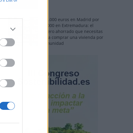
B’s List of
110.000 euros en Madrid por
31.000 en Extremadura: el
dinero ahorrado que necesitas
para comprar una vivienda por
comunidad