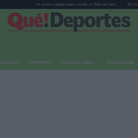
Un exnarco gallego quiere montar su 'Ruta del Narc...
Kit Connor será Cíc
CURIOSAS
DEPORTES
ESTILO DE VIDA
TECNOLOGÍA