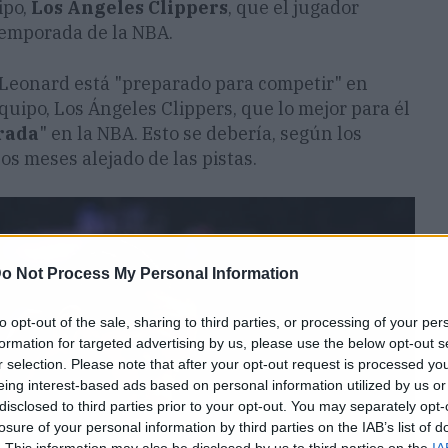
ipo,
Los Angeles Clippers
, que el jugador
temporada de la NBA.
 Leonard está "preparado para competir" en
uipo, Los Ángeles Clippers, que lo mejor para él
rada
" en la NBA. Esto se debería, según los
s meses alejado de las pistas.
o Not Process My Personal Information
to opt-out of the sale, sharing to third parties, or processing of your per
formation for targeted advertising by us, please use the below opt-out s
r selection. Please note that after your opt-out request is processed y
eing interest-based ads based on personal information utilized by us or
disclosed to third parties prior to your opt-out. You may separately opt-
losure of your personal information by third parties on the IAB’s list of