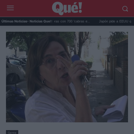
ápagos eliminó 140.000 cabras con 700 'cabras e...
Japón pide a EEUU que deje de 
Últimas Noticias
- Noticias Que!:
Gente