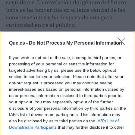
seguidores. La revelación del género del futuro
bebé se ha convertido en el tema central de las
conversaciones y ha despertado una gran
curiosidad entre el público.
Aunque
Merche
ha dejado claro que
nadie
más
Que.es -
Do Not Process My Personal Information
que una persona conoce el sexo del bebé, esto
no ha hecho más que aumentar el interés y la
If you wish to opt-out of the sale, sharing to third parties, or
emoción de los fans de Anabel. Todos esperan
processing of your personal or sensitive information for
con gran ilusión la llegada del sábado 18 de
targeted advertising by us, please use the below opt-out
section to confirm your selection. Please note that after your
marzo, fecha en la que finalmente se conocerá
opt-out request is processed you may continue seeing
si será niño o niña.
interest-based ads based on personal information utilized by
us or personal information disclosed to third parties prior to
your opt-out. You may separately opt-out of the further
disclosure of your personal information by third parties on the
IAB’s list of downstream participants. This information may
also be disclosed by us to third parties on the
IAB’s List of
Downstream Participants
that may further disclose it to other
third parties.