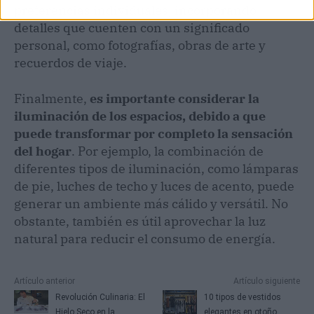
preferencias individuales, incorporando
detalles que cuenten con un significado
personal, como fotografías, obras de arte y
recuerdos de viaje.
Finalmente,
es importante considerar la
iluminación de los espacios, debido a que
puede transformar por completo la sensación
del hogar
. Por ejemplo, la combinación de
diferentes tipos de iluminación, como lámparas
de pie, luches de techo y luces de acento, puede
generar un ambiente más cálido y versátil. No
obstante, también es útil aprovechar la luz
natural para reducir el consumo de energía.
Artículo anterior
Artículo siguiente
Revolución Culinaria: El
10 tipos de vestidos
Hielo Seco en la
elegantes en otoño