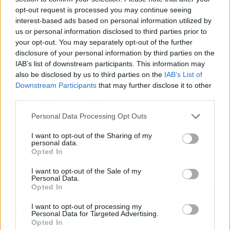
opt-out request is processed you may continue seeing
interest-based ads based on personal information utilized by
¿Qué es lo que están cuidando o lo que desean
us or personal information disclosed to third parties prior to
esconder?
Esto no se sabe con claridad, pero lo cierto es
your opt-out. You may separately opt-out of the further
que día a día el Área 51 es custodiada por unas fuerzas
disclosure of your personal information by third parties on the
de seguridad especial,
que evitan a toda costa que
IAB’s list of downstream participants. This information may
also be disclosed by us to third parties on the
IAB’s List of
lleguen a infiltrarse intrusos. Por todo esto, el TikTok no
Downstream Participants
that may further disclose it to other
duda en referirse a este sitio como el lugar más
third parties.
misterioso de todo el planeta.
Personal Data Processing Opt Outs
I want to opt-out of the Sharing of my
personal data.
Opted In
I want to opt-out of the Sale of my
Personal Data.
ARTÍCULO ANTERIOR
ARTÍCULO SIGUIENTE
Opted In
EUROPA ALBERGA LOS
LUNIN DINAMITA EL
3 MUSEOS
PLAN DEL REAL
I want to opt-out of processing my
SUBMARINOS MÁS
MADRID 2025: CAMBIO
Personal Data for Targeted Advertising.
IMPRESIONANTES
DE CROMOS
Opted In