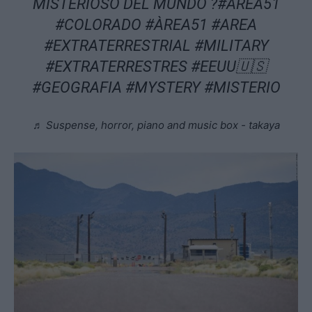
MISTERIOSO DEL MUNDO ?
#AREA51
#COLORADO
#ÀREA51
#AREA
#EXTRATERRESTRIAL
#MILITARY
#EXTRATERRESTRES
#EEUU🇺🇸
#GEOGRAFIA
#MYSTERY
#MISTERIO
♬ Suspense, horror, piano and music box - takaya