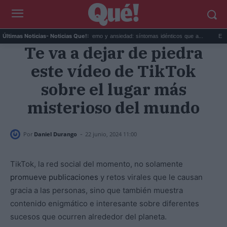
 hoy mis...
Calor extremo y ansiedad: síntomas idénticos que a...
El precio de 
Últimas Noticias
- Noticias Que!:
Te va a dejar de piedra
este vídeo de TikTok
sobre el lugar más
misterioso del mundo
-
Por
Daniel Durango
22 junio, 2024 11:00
TikTok, la red social del momento, no solamente
promueve publicaciones
y retos virales que le causan
gracia a las personas, sino que también muestra
contenido enigmático e interesante sobre diferentes
sucesos que ocurren alrededor del planeta.