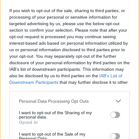
renovables en España, acelerar la consecución
de los ambiciosos objetivos de transición
If you wish to opt-out of the sale, sharing to third parties, or
processing of your personal or sensitive information for
energética. En junio de 2023, el Ministerio
targeted advertising by us, please use the below opt-out
español para la Transición Ecológica y el Reto
section to confirm your selection. Please note that after your
Demográfico (MITECO) anunció que su objetivo
opt-out request is processed you may continue seeing
es producir 62 GW de energía eólica para 2030,
interest-based ads based on personal information utilized by
frente al objetivo anterior de 50 GW, como parte
us or personal information disclosed to third parties prior to
your opt-out. You may separately opt-out of the further
de un plan más amplio para maximizar la
disclosure of your personal information by third parties on the
cantidad de electricidad del país generada a
IAB’s list of downstream participants. This information may
partir de fuentes renovables. Además, el
also be disclosed by us to third parties on the
IAB’s List of
proyecto se espera que contribuya al
Downstream Participants
that may further disclose it to other
mantenimiento de más 3.540 puestos de
third parties.
trabajo, unos 400 millones de euros en
Personal Data Processing Opt Outs
impuestos, y electricidad equivalente al
consumo de 570.000 hogares al año.
I want to opt-out of the Sharing of my
personal data.
Opted In
El negocio eólico terrestre de GE Vernova
I want to opt-out of the Sale of my
cuenta con una base total instalada de más de
Personal Data.