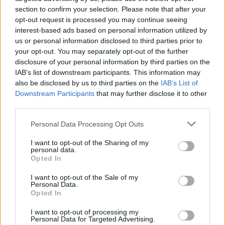
entretenimiento de los niños en el agua.
section to confirm your selection. Please note that after your
opt-out request is processed you may continue seeing
¿Cómo pueden los juguetes para piscina
interest-based ads based on personal information utilized by
mejorar la experiencia acuática de los
us or personal information disclosed to third parties prior to
niños?
your opt-out. You may separately opt-out of the further
disclosure of your personal information by third parties on the
Los juguetes para la piscina están diseñados
IAB’s list of downstream participants. This information may
para ser seguros y proporcionar una amplia
also be disclosed by us to third parties on the
IAB’s List of
gama de actividades lúdicas que fomenten la
Downstream Participants
that may further disclose it to other
educación y el desarrollo físico de los niños.
third parties.
Jugar en el agua con juguetes seguros ayuda a
Personal Data Processing Opt Outs
desarrollar habilidades de natación y
coordinación mientras se divierten uno,
I want to opt-out of the Sharing of my
personal data.
asegurando una experiencia de aprendizaje
Opted In
completamente integrada.
I want to opt-out of the Sale of my
Personal Data.
Opted In
I want to opt-out of processing my
Personal Data for Targeted Advertising.