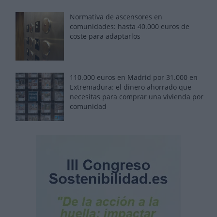
Normativa de ascensores en
comunidades: hasta 40.000 euros de
coste para adaptarlos
110.000 euros en Madrid por 31.000 en
Extremadura: el dinero ahorrado que
necesitas para comprar una vivienda por
comunidad