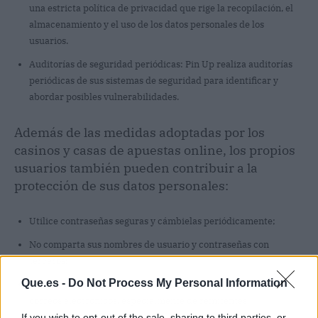
una estricta política de privacidad que rige la recopilación, el
almacenamiento y el uso de los datos personales de los
usuarios.
Auditorías de seguridad periódicas: Pin Up realiza auditorías
periódicas de sus sistemas de seguridad para identificar y
abordar posibles vulnerabilidades.
Además de las medidas adoptadas por los
casinos y casas de apuestas online, los propios
usuarios también pueden contribuir a la
protección de sus datos personales:
Utilice contraseñas seguras y cámbielas periódicamente;
No comparta sus nombres de usuario y contraseñas con
terceros;
Que.es -
Do Not Process My Personal Information
Tenga cuidado con los enlaces y archivos adjuntos en los
correos electrónicos, especialmente de remitentes
desconocidos;
If you wish to opt-out of the sale, sharing to third parties, or