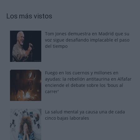
Los más vistos
Tom Jones demuestra en Madrid que su
voz sigue desafiando implacable el paso
del tiempo
Fuego en los cuernos y millones en
ayudas: la rebelión antitaurina en Alfafar
enciende el debate sobre los 'bous al
carrer'
La salud mental ya causa una de cada
cinco bajas laborales