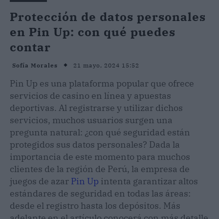
Protección de datos personales
en Pin Up: con qué puedes
contar
21 mayo, 2024 15:52
Sofía Morales
Pin Up es una plataforma popular que ofrece
servicios de casino en línea y apuestas
deportivas. Al registrarse y utilizar dichos
servicios, muchos usuarios surgen una
pregunta natural: ¿con qué seguridad están
protegidos sus datos personales? Dada la
importancia de este momento para muchos
clientes de la región de Perú, la empresa de
juegos de azar
Pin Up
intenta garantizar altos
estándares de seguridad en todas las áreas:
desde el registro hasta los depósitos. Más
adelante en el artículo conocerá con más detalle