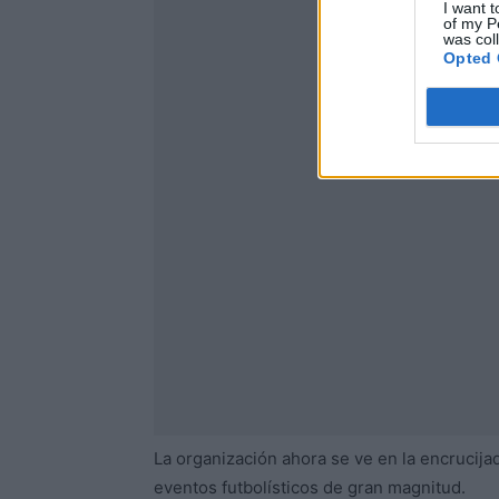
I want t
of my P
was col
Opted 
La organización ahora se ve en la encrucija
eventos futbolísticos de gran magnitud.