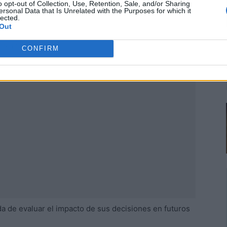
o opt-out of Collection, Use, Retention, Sale, and/or Sharing
ersonal Data that Is Unrelated with the Purposes for which it
lected.
Out
Publicidad
CONFIRM
da de evaluar el impacto de sus decisiones en futuros