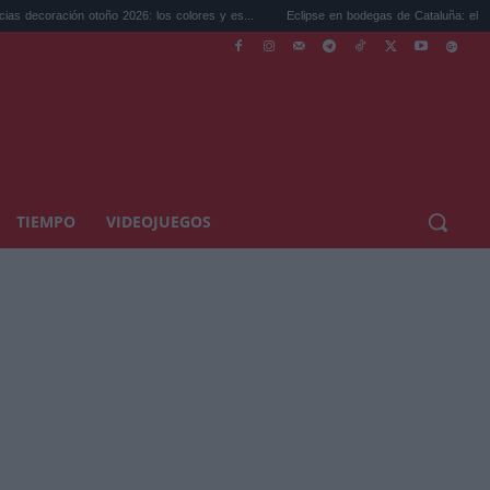
ión otoño 2026: los colores y es...
Eclipse en bodegas de Cataluña: el plan perfecto 
TIEMPO
VIDEOJUEGOS