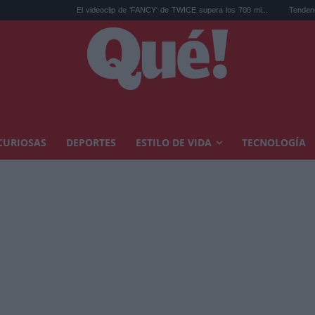
El videoclip de 'FANCY' de TWICE supera los 700 mi...
Tendencias decorac
CURIOSAS
DEPORTES
ESTILO DE VIDA
TECNOLOGÍA