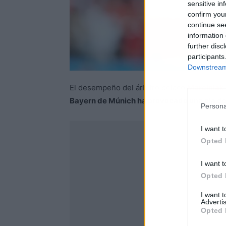
sensitive in
confirm you
continue se
information 
further disc
participants
Downstream 
El desempeño del árbitro polaco
Marciniak
Bayern de Múnich ha provocado una ola de cr
Persona
I want t
Opted 
I want t
Opted 
I want 
Advertis
Opted 