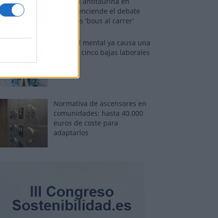
rebelión antitaurina en
Alfafar enciende el debate
sobre los 'bous al carrer'
La salud mental ya causa una
de cada cinco bajas laborales
Normativa de ascensores en
comunidades: hasta 40.000
euros de coste para
adaptarlos