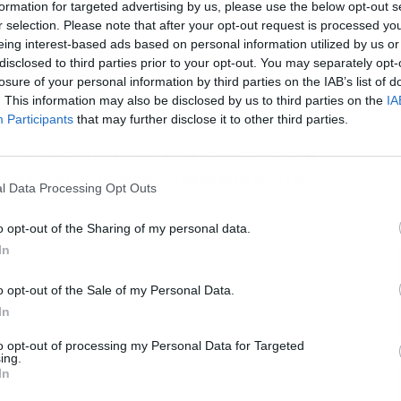
formation for targeted advertising by us, please use the below opt-out s
r selection. Please note that after your opt-out request is processed y
eing interest-based ads based on personal information utilized by us or
disclosed to third parties prior to your opt-out. You may separately opt-
losure of your personal information by third parties on the IAB’s list of
L
. This information may also be disclosed by us to third parties on the
IA
Participants
that may further disclose it to other third parties.
durante el vibrante duelo entre el Real Madrid y
el
íticas y reflexiones en los pasillos de la UEFA.
l Data Processing Opt Outs
o opt-out of the Sharing of my personal data.
In
o opt-out of the Sale of my Personal Data.
In
to opt-out of processing my Personal Data for Targeted
ing.
In