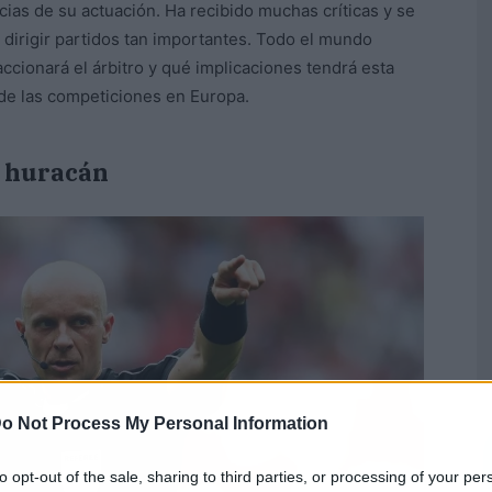
ias de su actuación. Ha recibido muchas críticas y se
 dirigir partidos tan importantes. Todo el mundo
accionará el árbitro y qué implicaciones tendrá esta
d de las competiciones en Europa.
l huracán
o Not Process My Personal Information
to opt-out of the sale, sharing to third parties, or processing of your per