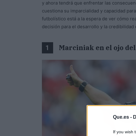
y ahora tendrá que enfrentar las consecuenc
cuestiona su imparcialidad y capacidad para
futbolístico está a la espera de ver cómo re
decisión para el desarrollo y la credibilida
Marciniak en el ojo de
1
Que.es -
D
If you wish 