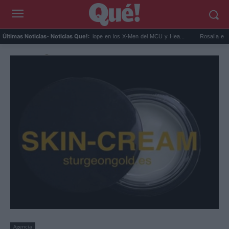
c...
Kit Connor será Cíclope en los X-Men del MCU y Hea...
Rosalía en Buenos A
Últimas Noticias
- Noticias Que!:
Agencia