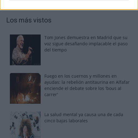
Los más vistos
Tom Jones demuestra en Madrid que su
voz sigue desafiando implacable el paso
del tiempo
Fuego en los cuernos y millones en
ayudas: la rebelión antitaurina en Alfafar
enciende el debate sobre los 'bous al
carrer'
La salud mental ya causa una de cada
cinco bajas laborales