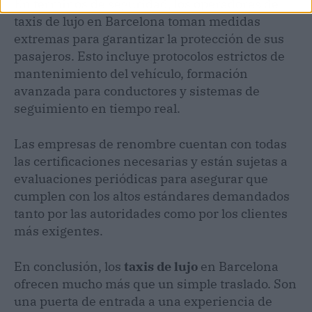
En términos de seguridad, los operadores de
taxis de lujo en Barcelona toman medidas
extremas para garantizar la protección de sus
pasajeros. Esto incluye protocolos estrictos de
mantenimiento del vehículo, formación
avanzada para conductores y sistemas de
seguimiento en tiempo real.
Las empresas de renombre cuentan con todas
las certificaciones necesarias y están sujetas a
evaluaciones periódicas para asegurar que
cumplen con los altos estándares demandados
tanto por las autoridades como por los clientes
más exigentes.
En conclusión, los
taxis de lujo
en Barcelona
ofrecen mucho más que un simple traslado. Son
una puerta de entrada a una experiencia de