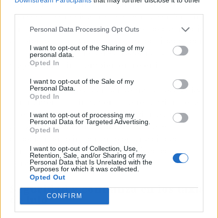
Barcelona puede incluir marcas como Tesla y
third parties.
Mercedes, conocidas no solo por su confort sino
también por su rendimiento y respeto al medio
Personal Data Processing Opt Outs
ambiente. Estos vehículos están equipados con
I want to opt-out of the Sharing of my
la última tecnología para ofrecer no solo un
personal data.
Opted In
viaje seguro sino también entretenido.
I want to opt-out of the Sale of my
Personal Data.
Los beneficios de optar por vehículos ecológicos
Opted In
son numerosos, incluyendo la reducción de la
huella de carbono y la contribución a un
I want to opt-out of processing my
Personal Data for Targeted Advertising.
ambiente urbano más limpio, lo cual es
Opted In
especialmente importante en una ciudad
I want to opt-out of Collection, Use,
comprometida con la sostenibilidad como
Retention, Sale, and/or Sharing of my
Barcelona.
Personal Data that Is Unrelated with the
Purposes for which it was collected.
Opted Out
Seguridad y confianza en los taxis
de lujo
CONFIRM