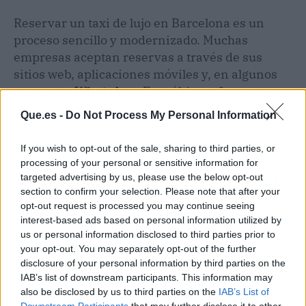
Reservar un taxi de lujo en Barcelona es un
proceso sencillo y modernizado. Muchas
empresas aceptan reservas a través de sus
sitios web, aplicaciones móviles y, en algunos
casos, por
WhatsApp
. Este último ofrece un
canal directo y eficiente para comunicarse con
Que.es -
Do Not Process My Personal Information
el proveedor de servicios sin necesidad de
llamadas telefónicas ni esperas.
If you wish to opt-out of the sale, sharing to third parties, or
processing of your personal or sensitive information for
La tarifa de un
taxi de lujo
puede ser superior a
targeted advertising by us, please use the below opt-out
section to confirm your selection. Please note that after your
la de un taxi convencional, pero justifica su
opt-out request is processed you may continue seeing
precio con cada detalle y con la personalización
interest-based ads based on personal information utilized by
que ofrecen estos servicios exclusivos.
us or personal information disclosed to third parties prior to
your opt-out. You may separately opt-out of the further
Vehículos y tecnología
disclosure of your personal information by third parties on the
IAB’s list of downstream participants. This information may
also be disclosed by us to third parties on the
IAB’s List of
La flota típica de un servicio de taxis de lujo en
Downstream Participants
that may further disclose it to other