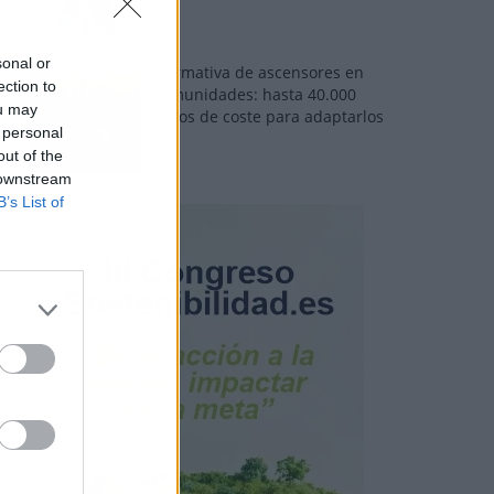
sonal or
Normativa de ascensores en
ection to
comunidades: hasta 40.000
ou may
euros de coste para adaptarlos
 personal
out of the
 downstream
B’s List of