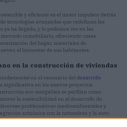
lógico.
stenible y eficiente es el motor impulsor detrás
 de tecnologías avanzadas que redefinen las
o ya ha llegado, y lo podemos ver en las
mercado inmobiliario, ofreciendo casas
omatización del hogar, materiales de
ueven el bienestar de sus habitantes.
ano en la construcción de viviendas
fundamental en el escenario del
desarrollo
a significativa en los nuevos proyectos
onstrucción eco-amigables se perfilan como
mover la sostenibilidad en el desarrollo de
 diversas problemáticas medioambientales y
ntegración armónica con la naturaleza y la auto-
 en la materialización de estos proyectos,