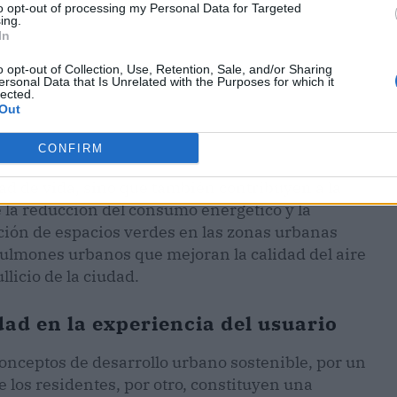
to opt-out of processing my Personal Data for Targeted
ing.
In
o opt-out of Collection, Use, Retention, Sale, and/or Sharing
ersonal Data that Is Unrelated with the Purposes for which it
lected.
Out
CONFIRM
ad de vida, sino que también contribuyen a la
la reducción del consumo energético y la
ción de espacios verdes en las zonas urbanas
ulmones urbanos que mejoran la calidad del aire
licio de la ciudad.
dad en la experiencia del usuario
onceptos de desarrollo urbano sostenible, por un
e los residentes, por otro, constituyen una