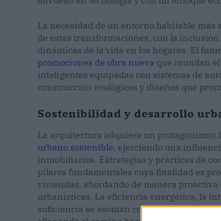
envuelto en tecnología y con un enfoque eco
La necesidad de un entorno habitable más so
de estas transformaciones, con la inclusión
dinámicas de la vida en los hogares. El futur
promociones de obra nueva
que inundan el 
inteligentes equipadas con sistemas de aut
construcción ecológicos y diseños que prom
Sostenibilidad y desarrollo urb
La arquitectura adquiere un protagonismo 
urbano sostenible
, ejerciendo una influenci
inmobiliarios. Estrategias y prácticas de c
pilares fundamentales cuya finalidad es pro
viviendas, abordando de manera proactiva
urbanísticas. La eficiencia energética, la i
suficiencia se asoman como elementos clave