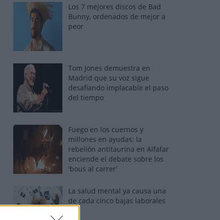
Los 7 mejores discos de Bad
Bunny, ordenados de mejor a
peor
Tom Jones demuestra en
Madrid que su voz sigue
desafiando implacable el paso
del tiempo
Fuego en los cuernos y
millones en ayudas: la
rebelión antitaurina en Alfafar
enciende el debate sobre los
'bous al carrer'
La salud mental ya causa una
de cada cinco bajas laborales