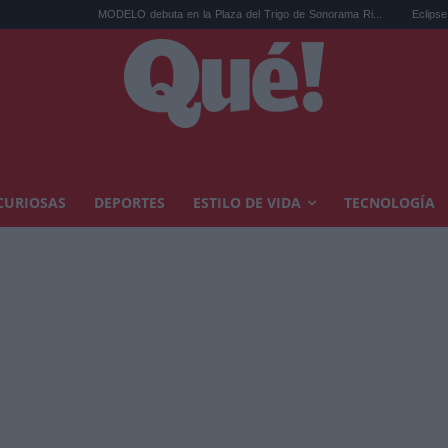
MODELO debuta en la Plaza del Trigo de Sonorama Ri...
Eclipse solar en Cariñ
CURIOSAS
DEPORTES
ESTILO DE VIDA
TECNOLOGÍA