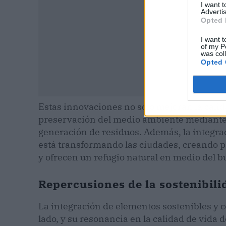
I want 
Advertis
Opted 
I want t
of my P
was col
Opted 
Estas innovaciones no solo mejoran la calid
preservación del medio ambiente mediante 
generación de residuos. Además, la integra
está transformando las ciudades, creando p
y ofrecen un refugio natural en medio del bul
Repercusiones de la sostenibili
La integración de elementos sostenibles y c
lado, y su resonancia en la calidad de vida d