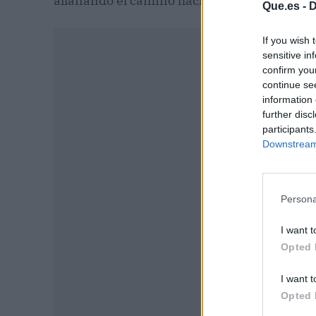
allanando el camino hacia una realidad habi
Que.es -
D
If you wish 
sensitive in
confirm you
continue se
information 
further disc
participants
Downstream 
Persona
I want t
P
Opted 
I want t
Opted 