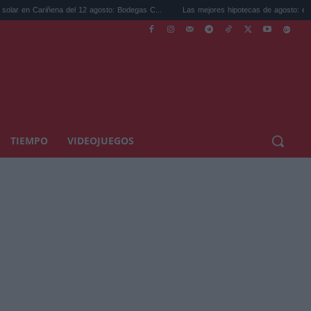
ena del 12 agosto: Bodegas C...
Las mejores hipotecas de agosto: el TAE más compet
TIEMPO
VIDEOJUEGOS