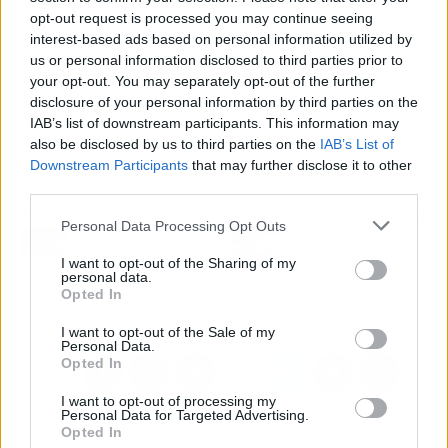
pasar el corte por vigésima cuarta vez
opt-out request is processed you may continue seeing
consecutiva
, lo que lo convertiría en el
interest-based ads based on personal information utilized by
primero en lograrlo, rompiendo el empate
us or personal information disclosed to third parties prior to
actual con Gary Player y Fred Couples. Pero,
your opt-out. You may separately opt-out of the further
¿Qué pasará con
Jon Rham
? Tendremos que
disclosure of your personal information by third parties on the
IAB’s list of downstream participants. This information may
esperar para ver cuál es el siguiente gran golpe
also be disclosed by us to third parties on the
IAB’s List of
y si tiene más suerte.
Downstream Participants
that may further disclose it to other
third parties.
Artículo anterior
Artículo siguiente
Personal Data Processing Opt Outs
Cubarsí obliga al FC
Marc Márquez va de
Barcelona a moverse
tapado en Austin: pero
I want to opt-out of the Sharing of my
personal data.
rápido: cláusula chollo
los datos son
Opted In
apabullantes
I want to opt-out of the Sale of my
Personal Data.
Opted In
I want to opt-out of processing my
Personal Data for Targeted Advertising.
Opted In