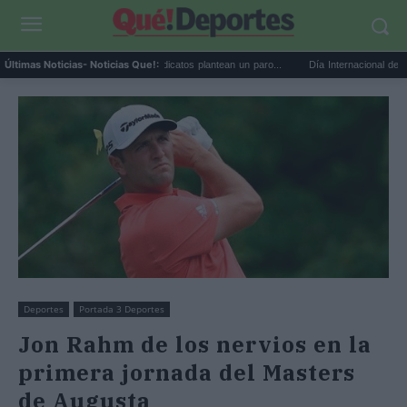
Huelga de médicos: los sindicatos plantean un paro...
Día Internacional de la Cervez
Últimas Noticias
- Noticias Que!:
Deportes
Portada 3 Deportes
Jon Rahm de los nervios en la
primera jornada del Masters
de Augusta