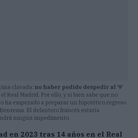
spina clavada:
no haber podido despedir al '9'
l Real Madrid. Por ello, y si bien sabe que no
co ha empezado a preparar un hipotético regreso
enzema. El delantero francés estaría
pondrá ningún impedimento.
d en 2023 tras 14 años en el Real