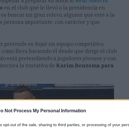
empezar a preparar su adiós al
Real Madrid
.
do
en el club que le llevó a la presidencia en
o es buscar un gran relevo, alguien que esté a la
na persona importante, con carácter y que
z pretende es dejar un equipo competitivo,
 como lleva haciendo él desde que dirige el club
olo está pretendiendo a jugadores jóvenes y con
irectiva la tentativa de
Karim Benzema para
o Not Process My Personal Information
to opt-out of the sale, sharing to third parties, or processing of your per