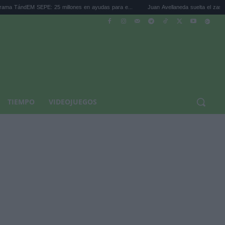
PE: 25 millones en ayudas para e...
Juan Avellaneda suelta el zasca al vestido 'tie-
TIEMPO
VIDEOJUEGOS