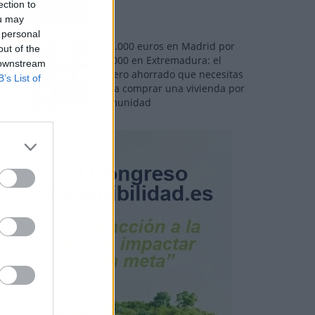
ection to
ou may
 personal
110.000 euros en Madrid por
out of the
31.000 en Extremadura: el
 downstream
dinero ahorrado que necesitas
B’s List of
para comprar una vivienda por
comunidad