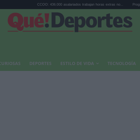
CCOO: 436.000 asalariados trabajan horas extras no...
Programa TándEM SE
CURIOSAS
DEPORTES
ESTILO DE VIDA
TECNOLOGÍA