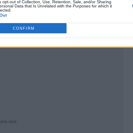
o opt-out of Collection, Use, Retention, Sale, and/or Sharing
m Benzema desea irse y han sonado un sin fin de
ersonal Data that Is Unrelated with the Purposes for which it
lected.
Lyon, y hasta el mismo
Real Madrid, con
Out
ue Benzema deje Medio Oriente.
CONFIRM
ublicidad