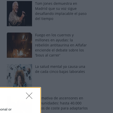
Tom Jones demuestra en
Madrid que su voz sigue
desafiando implacable el paso
del tiempo
Fuego en los cuernos y
millones en ayudas: la
rebelión antitaurina en Alfafar
enciende el debate sobre los
'bous al carrer'
La salud mental ya causa una
de cada cinco bajas laborales
Normativa de ascensores en
comunidades: hasta 40.000
euros de coste para adaptarlos
sonal or