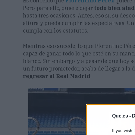
Es conocido que
Florentino Pérez
quiere 
Pero, para ello, quiere dejar
todo bien ata
hasta tres ocasiones. Antes, eso sí, su dese
altura y pueda cumplir las expectativas. U
cumpla con los estatutos.
Mientras eso sucede, lo que Florentino Pére
capaz de ganar todo lo que esté en su mano,
blanco. Sin embargo, y a pesar de que hoy s
un futuro prometedor, acaba de llegar a la d
regresar al Real Madrid
.
Que.es -
D
If you wish 