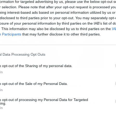
formation for targeted advertising by us, please use the below opt-out s
r selection. Please note that after your opt-out request is processed y
eing interest-based ads based on personal information utilized by us or
disclosed to third parties prior to your opt-out. You may separately opt-
losure of your personal information by third parties on the IAB’s list of
. This information may also be disclosed by us to third parties on the
IA
Participants
that may further disclose it to other third parties.
l Data Processing Opt Outs
o opt-out of the Sharing of my personal data.
In
ar al Real Madrid
a a Florentino Pérez para
o opt-out of the Sale of my Personal Data.
In
to opt-out of processing my Personal Data for Targeted
Arabia dicen que el
jugador francés quiere
ing.
nto, no está cumpliendo con sus expectativas,
In
gar feliz en el Al Ittihad luego de estar en el