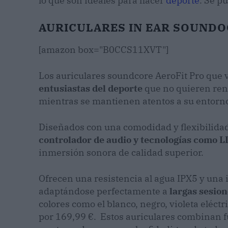
lo que son ideales para hacer
deporte
. Se 
AURICULARES IN EAR SOUNDO
[amazon box="B0CCS11XVT"]
Los auriculares soundcore AeroFit Pro que
entusiastas del deporte
que no quieren renu
mientras se mantienen atentos a su entorn
Diseñados con una comodidad y flexibilida
controlador de audio y tecnologías como L
inmersión sonora de calidad superior.
Ofrecen una resistencia al agua IPX5 y una
adaptándose perfectamente a
largas sesio
colores como el blanco, negro, violeta eléct
por 169,99 €. Estos auriculares combinan fu