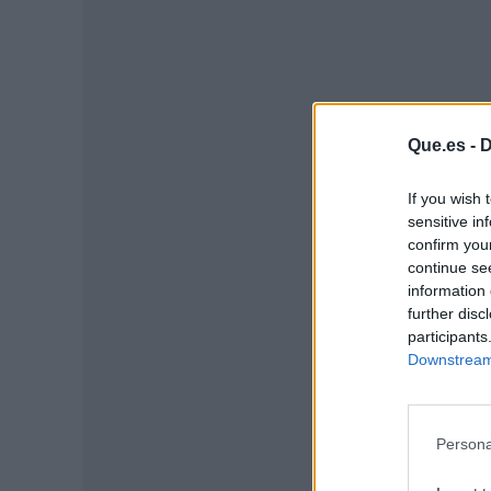
Que.es -
D
If you wish 
sensitive in
confirm you
continue se
information 
further disc
P
participants
Downstream 
Persona