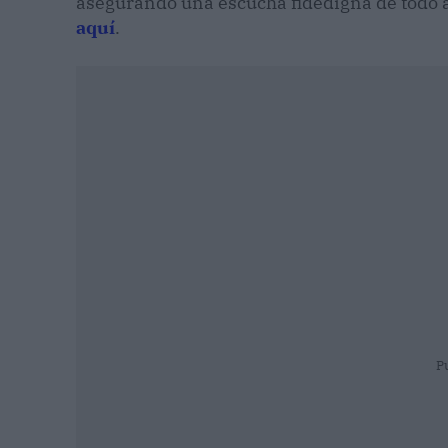
asegurando una escucha fidedigna de todo 
aquí
.
P