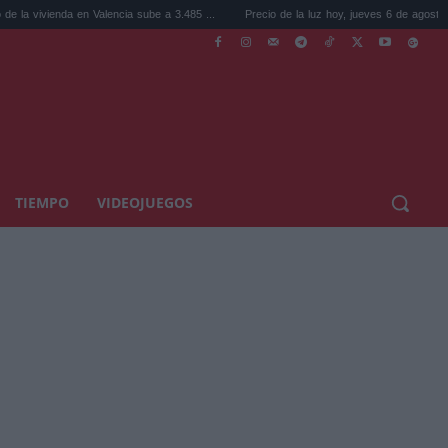
en Valencia sube a 3.485 ...
Precio de la luz hoy, jueves 6 de agosto: la hora ...
TIEMPO
VIDEOJUEGOS