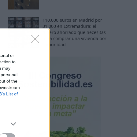
110.000 euros en Madrid por
31.000 en Extremadura: el
dinero ahorrado que necesitas
para comprar una vivienda por
comunidad
sonal or
ection to
ou may
 personal
out of the
 downstream
B’s List of