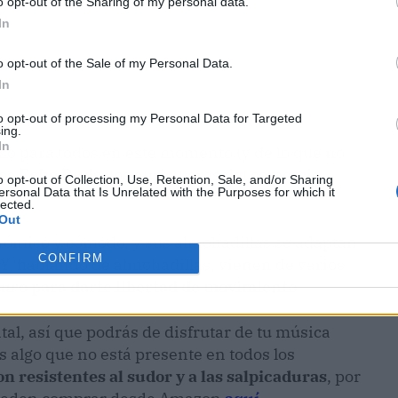
o opt-out of the Sharing of my personal data.
In
o opt-out of the Sale of my Personal Data.
In
to opt-out of processing my Personal Data for Targeted
ing.
In
oso para todos en este momento (y de lo que no
tos
Echo Buds
, los auriculares del comercio
o opt-out of Collection, Use, Retention, Sale, and/or Sharing
ersonal Data that Is Unrelated with the Purposes for which it
.
lected.
Out
nómico y cómodo, y sus almohadillas se adaptan
CONFIRM
r. Y, hablando de almohadillas, vienen de varios
guro para darte libertad de movimiento
.
l, así que podrás de disfrutar de tu música
es algo que no está presente en todos los
on resistentes al sudor y a las salpicaduras
, por