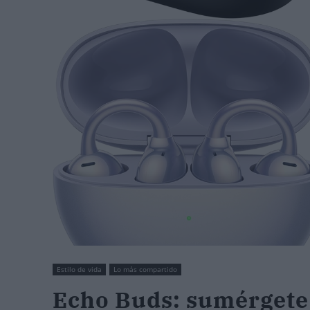
Estilo de vida
Lo más compartido
Echo Buds: sumérgete 