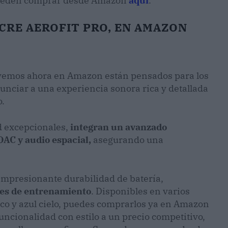
pueden comprar desde Amazon
aquí
.
CRE AEROFIT PRO, EN AMAZON
 vemos ahora en Amazon están pensados para los
nciar a una experiencia sonora rica y detallada
o.
d excepcionales,
integran un avanzado
DAC y audio espacial,
asegurando una
 impresionante durabilidad de batería,
nes de entrenamiento
. Disponibles en varios
rico y azul cielo, puedes comprarlos ya en Amazon
ncionalidad con estilo a un precio competitivo,