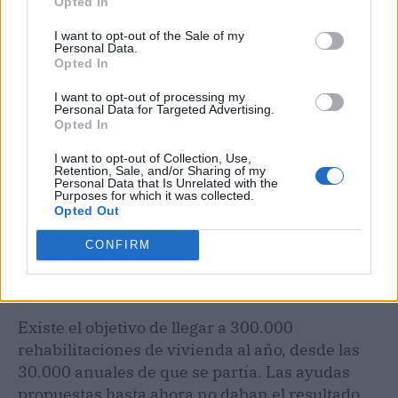
Opted In
I want to opt-out of the Sale of my
Personal Data.
Opted In
I want to opt-out of processing my
Personal Data for Targeted Advertising.
Opted In
Una labor de remodelación de esos inmuebles
I want to opt-out of Collection, Use,
podría lograr mejoras claras de calidad de vida,
Retention, Sale, and/or Sharing of my
Personal Data that Is Unrelated with the
con
repercusiones económicas para los
Purposes for which it was collected.
Opted Out
propietarios y residentes
. Estamos muy lejos
del nivel de rehabilitaciones de otros países
CONFIRM
europeos, entre 8 y 10 veces por debajo de la
media de países del entorno, según el Gobierno.
Existe el objetivo de llegar a 300.000
rehabilitaciones de vivienda al año, desde las
30.000 anuales de que se partía. Las ayudas
propuestas hasta ahora no daban el resultado