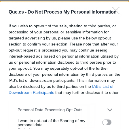
Obras en una vivienda habitual
que permitan
reducir en un
7% la demanda de calefacción y refrigeración
. En este caso, se
Que.es -
Do Not Process My Personal Information
puede pedir una
deducción del 20%
, con
un máximo de 5.000
euros por vivienda
.
If you wish to opt-out of the sale, sharing to third parties, or
Si con las reformas conseguimos
disminuir el consumo de
processing of your personal or sensitive information for
targeted advertising by us, please use the below opt-out
energía no renovable al 30%
o mejoramos la
calificación
section to confirm your selection. Please note that after your
energética
y ésta es clasificada como A o B, podremos optar a
opt-out request is processed you may continue seeing
una
deducción del 40% con un máximo de 7.500 euros
.
interest-based ads based on personal information utilized by
Si se trata de una
rehabilitación energética
en edificios
us or personal information disclosed to third parties prior to
residenciales que permitan
reducir la demanda de energía en
your opt-out. You may separately opt-out of the further
un 30%
o se consiga la certificación a o b en el edificio,
disclosure of your personal information by third parties on the
IAB’s list of downstream participants. This information may
entonces la
deducción podrá ser por un valor del 60% y con
also be disclosed by us to third parties on the
IAB’s List of
un máximo de 15.000 euros.
Downstream Participants
that may further disclose it to other
third parties.
Personal Data Processing Opt Outs
I want to opt-out of the Sharing of my
personal data.