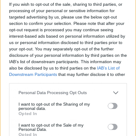
If you wish to opt-out of the sale, sharing to third parties, or
processing of your personal or sensitive information for
Es por eso que el 27 de julio del 2002 se
targeted advertising by us, please use the below opt-out
casaron, haciendo una boda a la que asistió casi
section to confirm your selection. Please note that after your
toda la prensa rosa de España. Esto hizo que
opt-out request is processed you may continue seeing
deje su ubicación de toda la vida en
Ambiciones
interest-based ads based on personal information utilized by
us or personal information disclosed to third parties prior to
y juntos se vayan a vivir a El Bosque, situado
your opt-out. You may separately opt-out of the further
también en Cádiz. Con tres hijos a cuestas, se
disclosure of your personal information by third parties on the
retiró de su profesión en 2007, pero volvió a ser
IAB’s list of downstream participants. This information may
torero en 2012 debido a sus problemas
also be disclosed by us to third parties on the
IAB’s List of
económicos. En 2022, tiempo después de sus
Downstream Participants
that may further disclose it to other
third parties.
escándalos financieros, reapareció en
MasterChef Celebrity
, sin mucho éxito,
Personal Data Processing Opt Outs
quedando lejos del foco público.
I want to opt-out of the Sharing of my
personal data.
Opted In
Artículo anterior
Artículo siguiente
Qué fue de Antonio
Los escándalos de
I want to opt-out of the Sale of my
David Flores: De
Letizia: estos son los
Personal Data.
Opted In
colaborador televisivo a
líos más sonados