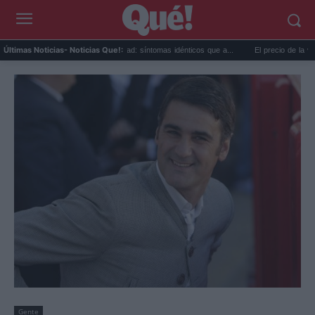
Calor extremo y ansiedad: síntomas idénticos que a...
El precio de la vivienda en
Últimas Noticias
- Noticias Que!:
Gente