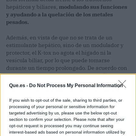
hepáticos y biliares,
modulando sus funciones
y ayudando a la quelación de los metales
pesados.
Además, en vista de que no se trata de un
estimulante hepático, sino de un modulador y
protector, el K-tox no agota el hígado ni la
vesícula biliar, por lo que puede tomarse
durante un tiempo prolongado. De acuerdo con
la marca, el modo de empleo es de
3 cápsulas
diarias, 2 antes de comer y una antes de cenar
Que.es -
Do Not Process My Personal Information
o según la recomendación de un profesional.
If you wish to opt-out of the sale, sharing to third parties, or
Al conocer detalladamente la NAC N-
processing of your personal or sensitive information for
acetilcisteína y sus propiedades, los clientes de
targeted advertising by us, please use the below opt-out
section to confirm your selection. Please note that after your
Direct Nutrition pueden adquirir un frasco de
opt-out request is processed you may continue seeing
K-tox para garantizar la protección de su
interest-based ads based on personal information utilized by