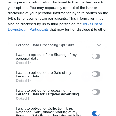
hígado. Una de las ventajas de esta empresa es
us or personal information disclosed to third parties prior to
que utilizan ingredientes certificados y
your opt-out. You may separately opt-out of the further
estandarizados 100 % naturales, junto con la
disclosure of your personal information by third parties on the
IAB’s list of downstream participants. This information may
última tecnología de fabricación y envasado.
also be disclosed by us to third parties on the
IAB’s List of
Downstream Participants
that may further disclose it to other
third parties.
Artículo anterior
Artículo siguiente
¿Qué hay que tener en
Unique Profesional
Personal Data Processing Opt Outs
cuenta si se alquila un
ofrece cosmética vegana
piso en Bizkaia?, por
I want to opt-out of the Sharing of my
SwiftFlats
personal data.
Opted In
I want to opt-out of the Sale of my
Personal Data.
Opted In
I want to opt-out of processing my
Personal Data for Targeted Advertising.
Opted In
I want to opt-out of Collection, Use,
Retention, Sale, and/or Sharing of my
Personal Data that Is Unrelated with the