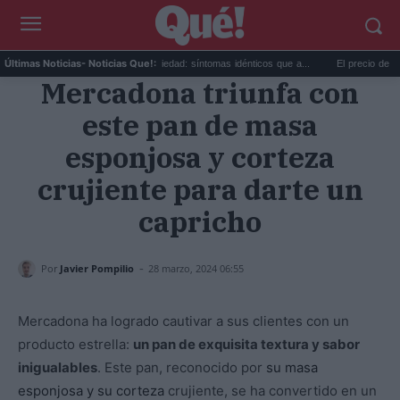
is...
Calor extremo y ansiedad: síntomas idénticos que a...
El precio de la viv
Últimas Noticias
- Noticias Que!:
Mercadona triunfa con
este pan de masa
esponjosa y corteza
crujiente para darte un
capricho
-
Por
Javier Pompilio
28 marzo, 2024 06:55
Mercadona ha logrado cautivar a sus clientes con un
producto estrella:
un pan de exquisita textura y sabor
inigualables
. Este pan, reconocido por
su masa
esponjosa y su corteza
crujiente, se ha convertido en un