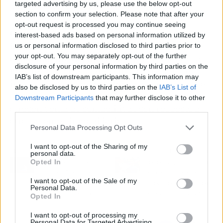
targeted advertising by us, please use the below opt-out
alquiler de inmuebles.
section to confirm your selection. Please note that after your
opt-out request is processed you may continue seeing
Garanty Home proporciona ventajas al
interest-based ads based on personal information utilized by
inversor al contar con un amplio
us or personal information disclosed to third parties prior to
your opt-out. You may separately opt-out of the further
conocimiento del mercado
, transmitiendo las
disclosure of your personal information by third parties on the
mejores prácticas para la incorporación de
IAB’s list of downstream participants. This information may
inmuebles y la consecución de clientes a través
also be disclosed by us to third parties on the
IAB’s List of
de plataformas digitales innovadores que
Downstream Participants
that may further disclose it to other
ofrecen ventajas competitivas con respecto a
third parties.
otros agentes inmobiliarios.
Personal Data Processing Opt Outs
I want to opt-out of the Sharing of my
Artículo anterior
Artículo siguiente
personal data.
Opted In
La rentabilidad del
Cotton Sugar, una de las
alquiler. 10 estrategias
empresas líderes en
I want to opt-out of the Sale of my
comprobadas para
innovación y expansión
Personal Data.
aumentar la rentabilidad
en el verano de 2024
Opted In
I want to opt-out of processing my
Personal Data for Targeted Advertising.