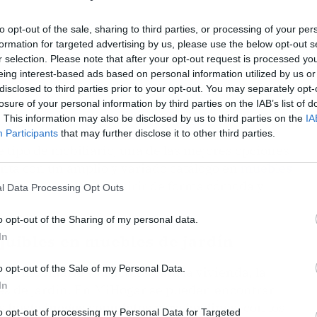
to opt-out of the sale, sharing to third parties, or processing of your per
formation for targeted advertising by us, please use the below opt-out s
r selection. Please note that after your opt-out request is processed y
eing interest-based ads based on personal information utilized by us or
disclosed to third parties prior to your opt-out. You may separately opt-
losure of your personal information by third parties on the IAB’s list of
. This information may also be disclosed by us to third parties on the
IA
Participants
that may further disclose it to other third parties.
e tipo de mobiliario, una de las mejores opciones
nta con un amplio y variado catálogo en
muebles
ecios y se pueden adquirir de forma cómoda y
l Data Processing Opt Outs
o opt-out of the Sharing of my personal data.
In
quibles en muebles de jardín
o opt-out of the Sale of my Personal Data.
en mobiliario y artículos para la vivienda, la
In
es de jardín. En MiHogar se pueden encontrar
s hasta juegos completos para jardines,
con los
to opt-out of processing my Personal Data for Targeted