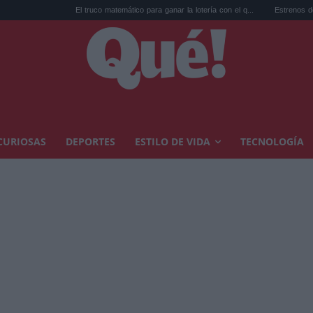
El truco matemático para ganar la lotería con el q...
Estrenos de agosto en stre
CURIOSAS
DEPORTES
ESTILO DE VIDA
TECNOLOGÍA