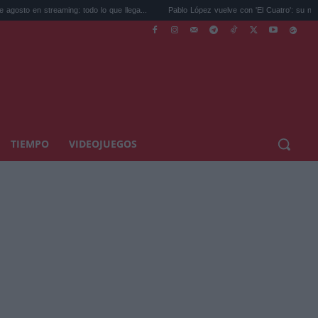
aming: todo lo que llega...
Pablo López vuelve con 'El Cuatro': su nuevo disco...
TIEMPO
VIDEOJUEGOS