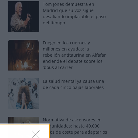
Tom Jones demuestra en
Madrid que su voz sigue
desafiando implacable el paso
del tiempo
Fuego en los cuernos y
millones en ayudas: la
rebelión antitaurina en Alfafar
enciende el debate sobre los
'bous al carrer'
La salud mental ya causa una
de cada cinco bajas laborales
Normativa de ascensores en
comunidades: hasta 40.000
euros de coste para adaptarlos