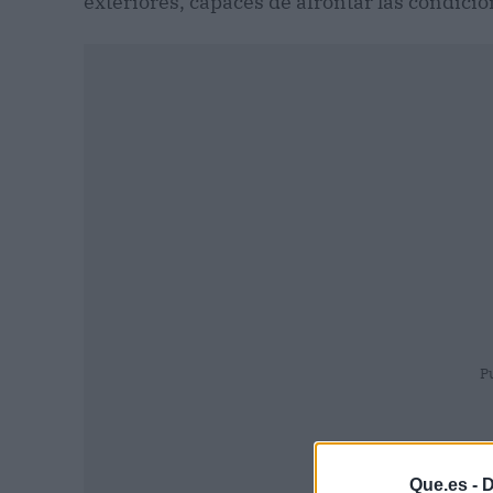
exteriores, capaces de afrontar las condici
P
Que.es -
D