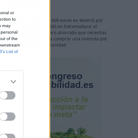
sonal or
ection to
110.000 euros en Madrid por
ou may
31.000 en Extremadura: el
 personal
dinero ahorrado que necesitas
para comprar una vivienda por
out of the
comunidad
 downstream
B’s List of