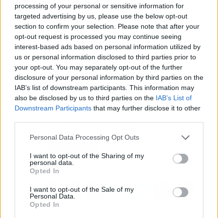
En resumen, durante la Semana Santa
es habitual que se
processing of your personal or sensitive information for
targeted advertising by us, please use the below opt-out
produzca un aumento de las multas de tráfico
debido al
section to confirm your selection. Please note that after your
incremento del flujo de vehículos en las carreteras, las
opt-out request is processed you may continue seeing
operaciones especiales de control llevadas a cabo por las
interest-based ads based on personal information utilized by
autoridades, las campañas de concienciación sobre
us or personal information disclosed to third parties prior to
your opt-out. You may separately opt-out of the further
seguridad vial y el aumento de las infracciones cometidas
disclosure of your personal information by third parties on the
por los conductores. Para evitar recibir una multa, es
IAB’s list of downstream participants. This information may
fundamental respetar las normas de tráfico, conducir de
also be disclosed by us to third parties on the
IAB’s List of
forma responsable y mantener la atención en todo
Downstream Participants
that may further disclose it to other
third parties.
momento mientras se está al volante.
Personal Data Processing Opt Outs
Atrás
Siguiente
I want to opt-out of the Sharing of my
personal data.
Opted In
I want to opt-out of the Sale of my
Personal Data.
Opted In