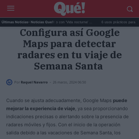
Fido da el salto en solitario con 'Vida nocturna' ...
6 usos prácticos para reutilizar el
Últimas Noticias
- Noticias Que!:
Configura así Google
Maps para detectar
radares en tu viaje de
Semana Santa
-
Por
Raquel Navarro
26 marzo, 2024 06:50
Cuando se ajusta adecuadamente, Google Maps
puede
mejorar la experiencia de viaje
, ya sea proporcionando
indicaciones precisas o alertando sobre la presencia de
radares móviles y fijos. Con el inicio de la operación
salida debido a las vacaciones de Semana Santa, los