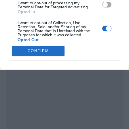
I want to opt-out of processing my
ARTÍCULO ANTERIOR
ARTÍCULO SIGUIENTE
Personal Data for Targeted Advertising.
NO ES DE IKEA, ES DE
LOS DÍAS PASARÁN A
Opted In
LIDL Y ES CÓMODO E
TENER 25 HORAS Y YA
IMPRESCINDIBLE PARA
SABEMOS CUÁNDO,
I want to opt-out of Collection, Use,
TU SALÓN
SEGÚN ESTE ESTUDIO
Retention, Sale, and/or Sharing of my
Personal Data that Is Unrelated with the
Purposes for which it was collected.
Opted Out
CONFIRM