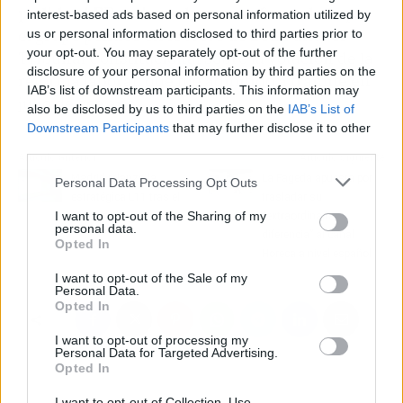
pedido al PP retirar el recurso formulado
por
interest-based ads based on personal information utilized by
el grupo político en febrero de 2022 ante el
us or personal information disclosed to third parties prior to
your opt-out. You may separately opt-out of the further
Tribunal Constitucional sobre la votación de la
disclosure of your personal information by third parties on the
reforma laboral, que fue admitido a trámite en
IAB’s list of downstream participants. This information may
julio de ese año.
also be disclosed by us to third parties on the
IAB’s List of
Downstream Participants
that may further disclose it to other
third parties.
Artículo anterior
Artículo siguiente
Madrid relanza la
La Fageda apuesta por
Personal Data Processing Opt Outs
estratégica L11 tras el
trasladar su
I want to opt-out of the Sharing of my
parón de la pandemia
“extraordinaria
personal data.
diferencia” al canal
Opted In
Horeca a nivel español
I want to opt-out of the Sale of my
Personal Data.
Opted In
I want to opt-out of processing my
Personal Data for Targeted Advertising.
Opted In
I want to opt-out of Collection, Use,