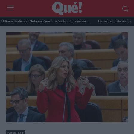
a sorpresa de Minecraft para Switch 2: gameplay...
Desastres naturales: qué son, tip
Últimas Noticias
- Noticias Que!:
Actualidad