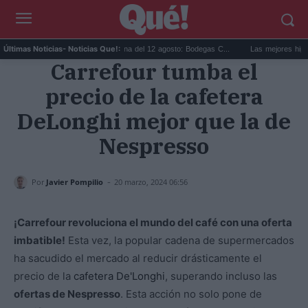
..
Eclipse solar en Cariñena del 12 agosto: Bodegas C...
Las mejores hipoteca
Últimas Noticias
- Noticias Que!:
Carrefour tumba el
precio de la cafetera
DeLonghi mejor que la de
Nespresso
-
Por
Javier Pompilio
20 marzo, 2024 06:56
¡Carrefour revoluciona el mundo del café con una oferta
imbatible!
Esta vez, la popular cadena de supermercados
ha sacudido el mercado al reducir drásticamente el
precio de la
cafetera De'Longhi
, superando incluso las
ofertas de Nespresso
. Esta acción no solo pone de