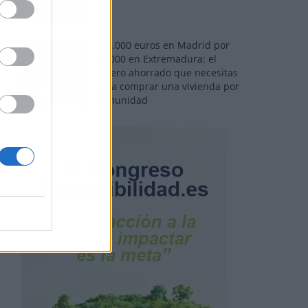
110.000 euros en Madrid por
31.000 en Extremadura: el
dinero ahorrado que necesitas
para comprar una vivienda por
comunidad