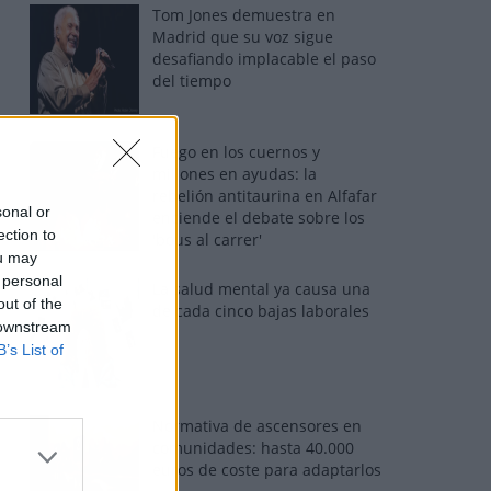
Tom Jones demuestra en
Madrid que su voz sigue
desafiando implacable el paso
del tiempo
Fuego en los cuernos y
millones en ayudas: la
rebelión antitaurina en Alfafar
sonal or
enciende el debate sobre los
ection to
'bous al carrer'
ou may
 personal
La salud mental ya causa una
out of the
de cada cinco bajas laborales
 downstream
B’s List of
Normativa de ascensores en
comunidades: hasta 40.000
euros de coste para adaptarlos