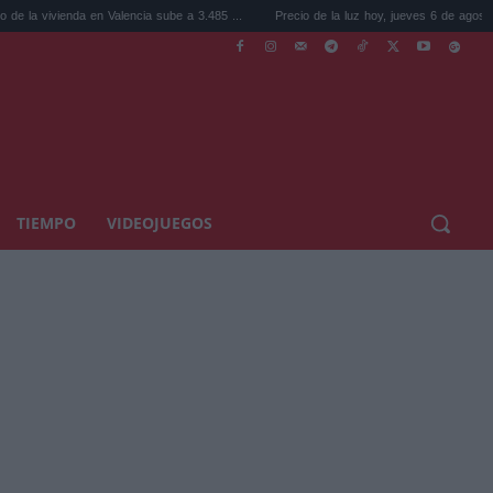
da en Valencia sube a 3.485 ...
Precio de la luz hoy, jueves 6 de agosto: la hora ...
TIEMPO
VIDEOJUEGOS