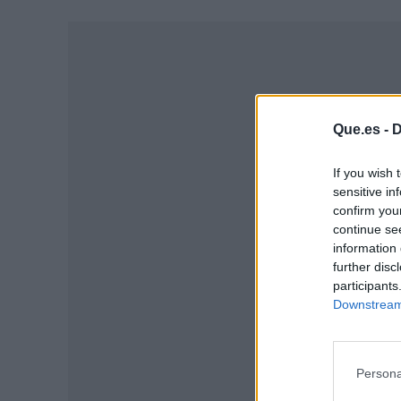
Que.es -
D
If you wish 
sensitive in
confirm you
continue se
information 
further disc
participants
P
Downstream 
Persona