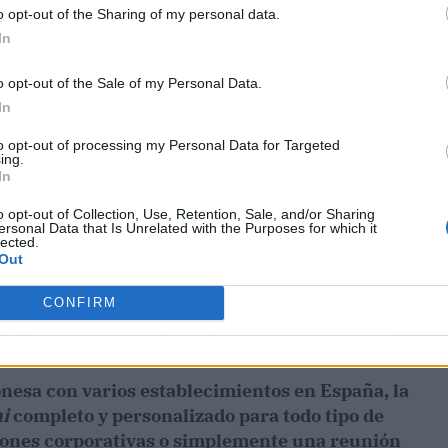
o opt-out of the Sharing of my personal data.
In
o opt-out of the Sale of my Personal Data.
In
to opt-out of processing my Personal Data for Targeted
ing.
In
ante este escenario es
Makitake
, una marca de
o opt-out of Collection, Use, Retention, Sale, and/or Sharing
propuesta de
comida japonesa
. Su servicio de
ersonal Data that Is Unrelated with the Purposes for which it
lected.
es bajo un enfoque personalizado, que se adapta
Out
CONFIRM
l y profesional con sabores únicos
nesa con varios establecimientos en España, la
hi
completo y personalizado para todo tipo de
ciones corporativas o simplemente una reunión