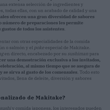
una extensa selección de ingredientes y
s, todas ellas, con un acabado de calidad y una
nales ofrecen una gran diversidad de sabores
io número de preparaciones les permite
 gustos de todos los asistentes
.
ntar con otras especialidades de la comida
atún o salmón y el
poke
especial de Makitake.
ng
en directo, encabezado por su
sushiman
para
cer una demostración exclusiva a los invitados,
celebración, al mismo tiempo que se asegura de
y se sirva al gusto de los comensales
. Todo esto
itados, llena de deleite, diversión y sabores
onalizado de Makitake?
sushi
y comida japonesa, los interesados pueden