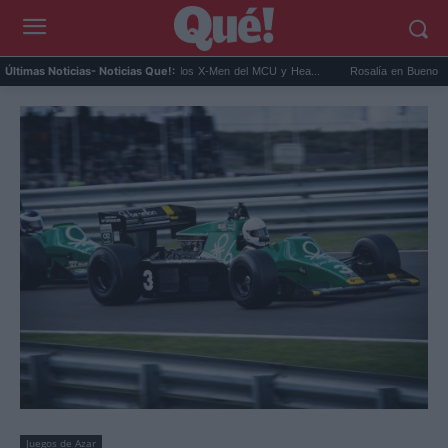
it Connor será Cíclope en los X-Men del MCU y Hea...
Rosalía en Buenos Aires: detie
Últimas Noticias
- Noticias Que!:
Juegos de Azar