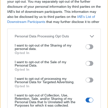
your opt-out. You may separately opt-out of the further
disclosure of your personal information by third parties on the
Nuevas generaciones (2009-
IAB’s list of downstream participants. This information may
Actualidad)
also be disclosed by us to third parties on the
IAB’s List of
Downstream Participants
that may further disclose it to other
Con el nuevo milenio llegaron jóvenes talentos
third parties.
como Jaime Alguersuari y Carlos Sainz Jr.
Personal Data Processing Opt Outs
Alguersuari, el piloto más joven en competir en
la F1 hasta ese momento, debutó en Hungría en
I want to opt-out of the Sharing of my
personal data.
2009 a la edad de 19 años. Su mejor resultado
Opted In
fue un séptimo puesto en Italia y Corea en 2011.
I want to opt-out of the Sale of my
Personal Data.
Roberto Merhi, en 2015 con el equipo Manor
Opted In
Marussia, destacó por su baja tasa de
I want to opt-out of processing my
abandonos, solo retirándose en una de las 13
Personal Data for Targeted Advertising.
Opted In
carreras que disputó. Carlos Sainz Jr., hijo del
bicampeón de rally Carlos Sainz, debutó en
I want to opt-out of Collection, Use,
Retention, Sale, and/or Sharing of my
2015 y se unió a McLaren en 2019. Su podio en
Personal Data that Is Unrelated with the
Brasil en 2019 marcó un hito histórico y su
Purposes for which it was collected.