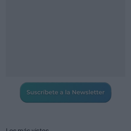
Los más vistos