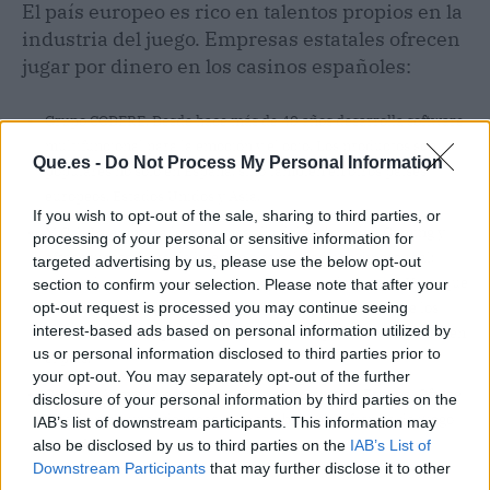
El país europeo es rico en talentos propios en la
industria del juego. Empresas estatales ofrecen
jugar por dinero en los casinos españoles:
Grupo CODERE. Desde hace más de 40 años desarrolla software
multifuncional para la emoción y el ocio. Los productos son
Que.es -
Do Not Process My Personal Information
populares no sólo en España, sino también en otros países
europeos, Estados Unidos y Asia.
If you wish to opt-out of the sale, sharing to third parties, or
M.G.A. La empresa logra ir más allá del ámbito del iGaming y
processing of your personal or sensitive information for
ofrece juegos fuera de línea de alta calidad con dinero real:
targeted advertising by us, please use the below opt-out
mesas deportivas, aparatos de ejercicio y videojuegos. Y aunque
section to confirm your selection. Please note that after your
opt-out request is processed you may continue seeing
las máquinas tragamonedas no se diferencian mucho de los
interest-based ads based on personal information utilized by
modelos de otros proveedores, es MGA la que tiene demanda en
us or personal information disclosed to third parties prior to
el país.
your opt-out. You may separately opt-out of the further
Optima. Apoya integralmente el juego online en España. Ofrece
disclosure of your personal information by third parties on the
no sólo máquinas de juego, sino también plataformas de juego
IAB’s list of downstream participants. This information may
multifuncionales y casinos en vivo.
also be disclosed by us to third parties on the
IAB’s List of
Downstream Participants
that may further disclose it to other