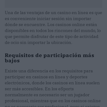
Una de las ventajas de un casino en línea es que
es conveniente iniciar sesión sin importar
dónde se encuentre. Los casinos online están
disponibles en todos los rincones del mundo, lo
que permite disfrutar de este tipo de actividad
de ocio sin importar la ubicación.
Requisitos de participación más
bajos
Existe una diferencia en los requisitos para
participar en casinos en línea y deportes
electrónicos, donde los casinos en línea suelen
ser más accesibles. En los eSports
normalmente es necesario ser un jugador
profesional, mientras que en los casinos online
no es necesario ser profesional, pero sí existen