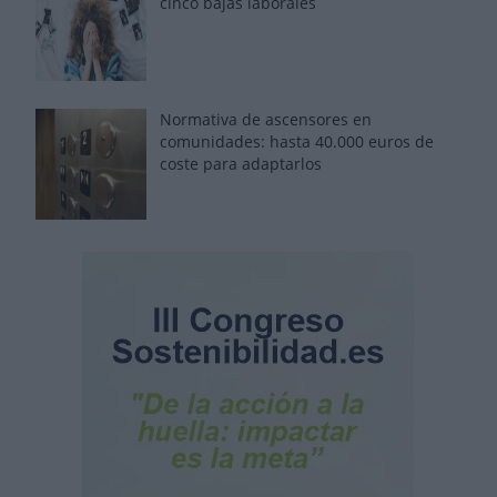
cinco bajas laborales
Normativa de ascensores en
comunidades: hasta 40.000 euros de
coste para adaptarlos