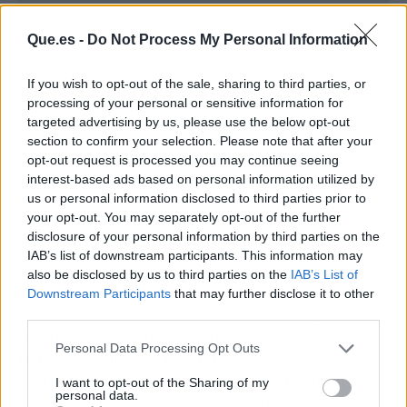
Que.es -
Do Not Process My Personal Information
If you wish to opt-out of the sale, sharing to third parties, or
processing of your personal or sensitive information for
targeted advertising by us, please use the below opt-out
section to confirm your selection. Please note that after your
opt-out request is processed you may continue seeing
Hoy en día, muchos negocios exitosos ejecutan
interest-based ads based on personal information utilized by
anuncios SEM con herramientas como Google
us or personal information disclosed to third parties prior to
your opt-out. You may separately opt-out of the further
Ads, para que sus sitios web aparezcan en los
disclosure of your personal information by third parties on the
primeros resultados de las búsquedas
online
IAB’s list of downstream participants. This information may
para un sector o palabras clave específicas.
also be disclosed by us to third parties on the
IAB’s List of
Estos negocios tienen detrás a especialistas en
Downstream Participants
that may further disclose it to other
consultoría SEM como Marketinhouse para
third parties.
llevar a cabo las
inversiones y acciones con
Personal Data Processing Opt Outs
mayor precisión y eficacia
. Actualmente,
Marketinhouse y su equipo realizan campañas
I want to opt-out of the Sharing of my
personal data.
SEM de red de búsqueda,
display
y